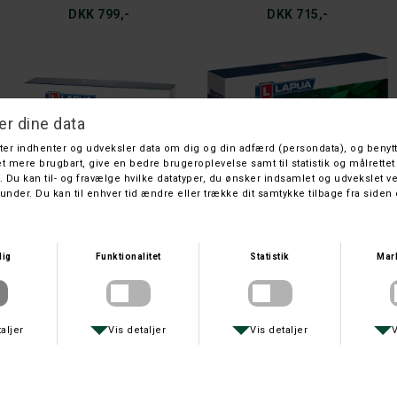
DKK 799,-
DKK 715,-
LAPUA
LAPUA
LAPUA NATURALIS 308 11,0 GRAM
LAPUA NATURALIS 9,3X62 14,3 GR.
DKK 679,-
DKK 899,-