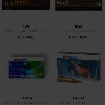
RWS
RWS
RWS HIT .30-06 - SHORT RIFLE
RWS EVO GREEN 9,3X62
DKK 849,-
DKK 1.029,-
LAPUA
LAPUA
NATURALIS .243 WIN. 5,8 GRAM
LAPUA NATURALIS 30-06 11 GRAM