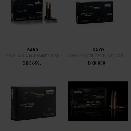
SAKO
SAKO
SAKO .338 WM. HAMMERHEAD
SAKO POWERHEAD BLADE .375 HH
DKK 699,-
DKK 850,-