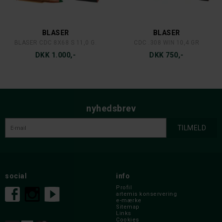
BLASER
BLASER
BLASER CDC 8X68 S 11,0 G.
CDC .308 WIN 10,4 GR
DKK 1.000,-
DKK 750,-
nyhedsbrev
social
info
Profil
artemis konservering
e-mærke
Sitemap
Links
Cookies