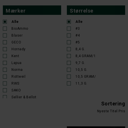
Mærker
Størrelse
Alle
Alle
BioAmmo
#3
Blaser
#4
GECO
#5
Hornady
8,4 G.
Kent
8,4 GRAM/1
Lapua
9,7 G.
Norma
10,5 G.
Rottweil
10,5 GRAM/
RWS
11,3 G.
SAKO
Sellier & Bellot
Sortering
Nyeste
Titel
Pris