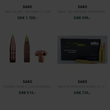
SAKO
SAKO
SAKO BLADE .300 WSM 11,3 GR
SAKO .300 WIN MAG POWERHEAD BLADE 11 G. 20 STK.
DKK 1.100,-
DKK 999,-
SAKO
SAKO
.243WIN (6MM) 5,2GR/80GRAINS SAKO BLADE 50 STK.
SAKO POWERHEAD BLADE 6,5 CREEDMORE 7,8 G.
DKK 519,-
DKK 729,-