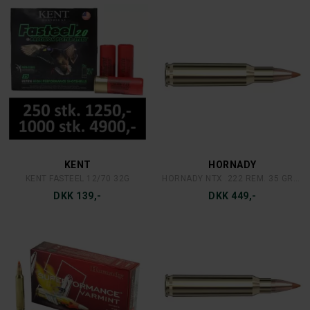
KENT
HORNADY
KENT FASTEEL 12/70 32G
HORNADY NTX .222 REM. 35 GRAINS/2,27 GRAM
DKK 139,-
DKK 449,-