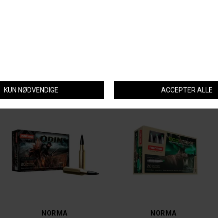
LAPUA
NORMA
LAPUA NATURALIS 6,5X55 9,1G
NORMA ODIN .308 WIN
DKK 790,-
DKK 699,-
NORMA
NORMA