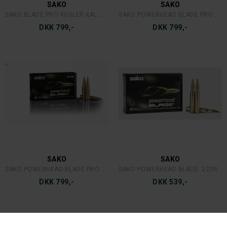
SAKO
SAKO
SAKO BLADE PRO KUGLER KAL. 30(50STK)
SAKO POWERHEAD BLADE PRO .30-06
DKK 799,-
DKK 799,-
SAKO
SAKO
SAKO POWERHEAD BLADE PRO .308
SAKO POWERHEAD BLADE .222REM. 2,6G.
DKK 799,-
DKK 539,-