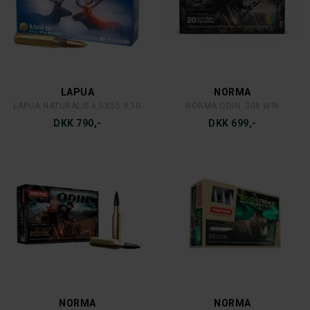
LAPUA
NORMA
LAPUA NATURALIS 6,5X55 9,1G
NORMA ODIN .308 WIN
DKK 790,-
DKK 699,-
NORMA
NORMA