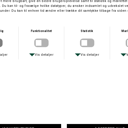
HORNADY
HORNADY
HORNADY NTX .22-250 REM. 35 GRAINS/2,27 GRAM
HORNADY NTX .223 REM. 35 GRAINS/2,27 GRAM
DKK 449,-
DKK 449,-
HORNADY
HORNADY
HORNADY ECX 8,5X55 BLASER 185 GR./12 GRAM
HORNADY CX OUTF .300 WIN MAG. 180 GRAINS/11,7 GRAM
DKK 799,-
DKK 749,-