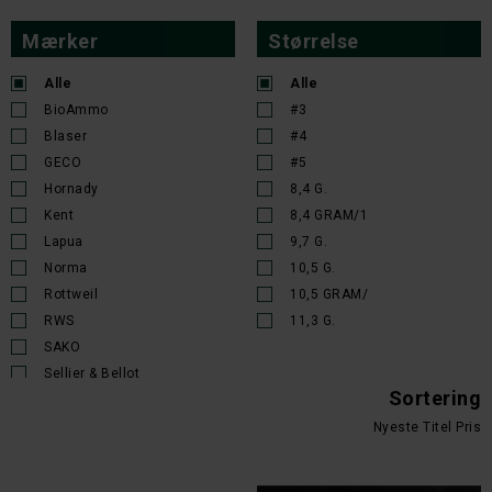
Mærker
Størrelse
Alle
Alle
BioAmmo
#3
Blaser
#4
GECO
#5
Hornady
8,4 G.
Kent
8,4 GRAM/1
Lapua
9,7 G.
Norma
10,5 G.
Rottweil
10,5 GRAM/
RWS
11,3 G.
SAKO
Sellier & Bellot
Sortering
Nyeste
Titel
Pris