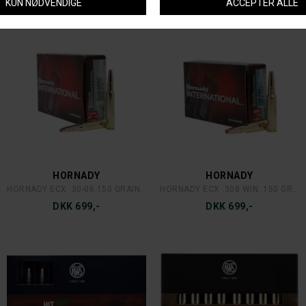
HORNADY
HORNADY
HORNADY ECX .30-06 150 GRAINS/9,7 GRAM OUTFITTER
HORNADY ECX .308 WIN. 150 GRAINS/9,7 GRAM
DKK 699,-
DKK 699,-