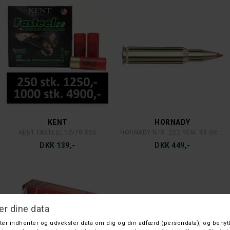
KENT
HORNADY
KENT FASTEEL 12/70 32G
HORNADY NTX .222 REM. 35 GRAINS/2,27 GRAM
DKK 139,-
DKK 449,-