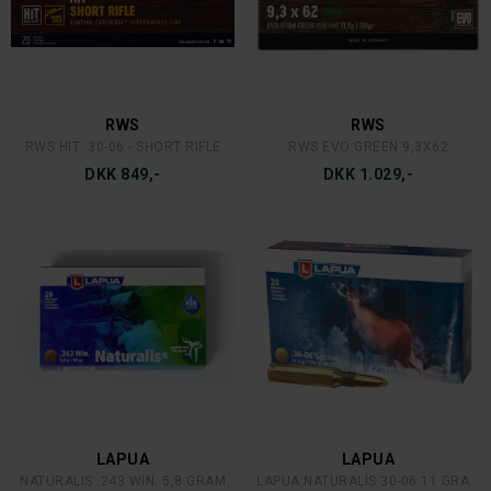
RWS
RWS
RWS HIT .30-06 - SHORT RIFLE
RWS EVO GREEN 9,3X62
DKK 849,-
DKK 1.029,-
LAPUA
LAPUA
NATURALIS .243 WIN. 5,8 GRAM
LAPUA NATURALIS 30-06 11 GRAM