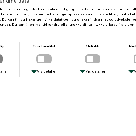
BLASER
BLASER
BLASER PANDELAMPE HT 300
BLASER LYGTE EDL 150
DKK 299,-
DKK 249,-
ORBILOC
LAWSON
ORBILOC LYGTE
LAWSON MEGA 100 LED UV-LAMPE
DKK 219,-
DKK 299,-