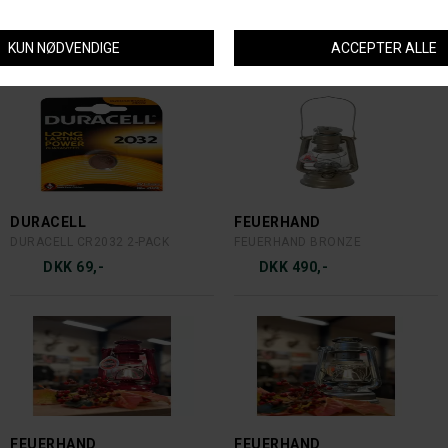
PETZL
PETZL
PETZL TIKKA PANDELAMPE
PETZL TIKKINA PANDELAMPE
DKK 299,-
DKK 249,-
DURACELL
FEUERHAND
DURACELL CR2032 2-PACK
FEUERHAND BRONZE
DKK 69,-
DKK 490,-
FEUERHAND
FEUERHAND