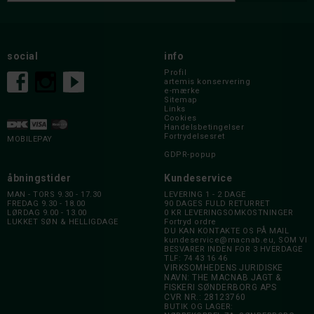
social
info
Profil
artemis konservering
e-mærke
Sitemap
Links
Cookies
Handelsbetingelser
Fortrydelsesret
MOBILEPAY
GDPR-popup
åbningstider
Kundeservice
MAN - TORS 9.30 - 17.30
LEVERING 1 - 2 DAGE
FREDAG 9.30 - 18.00
90 DAGES FULD RETURRET
LØRDAG 9.00 - 13.00
0 KR LEVERINGSOMKOSTNINGER
LUKKET SØN & HELLIGDAGE
Fortryd ordre
DU KAN KONTAKTE OS PÅ MAIL
kundeservice@macnab.eu
, SOM VI
BESVARER INDEN FOR 3 HVERDAGE
TLF: 74 43 16 46
VIRKSOMHEDENS JURIDISKE
NAVN: THE MACNAB JAGT &
FISKERI SØNDERBORG APS
CVR NR.: 28123760
BUTIK OG LAGER: