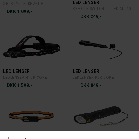
LED LENSER
XH IR LYGTE- KRAFTIG
REMOTE SWITCH TIL LED MT 10
DKK 1.099,-
DKK 249,-
LED LENSER
LED LENSER
LEDLENSER H19R CORE
LEDLENSER P6R CORE
DKK 1.599,-
DKK 849,-