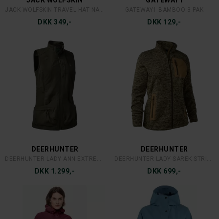
JACK WOLFSKIN
GATEWAY1
JACK WOLFSKIN TRAVEL HAT NATURE
GATEWAY1 BAMBOO 3-PAK
DKK 349,-
DKK 129,-
DEERHUNTER
DEERHUNTER
DEERHUNTER LADY ANN EXTREME VEST
DEERHUNTER LADY SAREK STRIKJAKKE
DKK 1.299,-
DKK 699,-