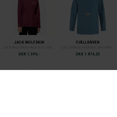
JACK WOLFSKIN
FJÄLLRÄVEN
JACK WOLFSKIN PACK & GO SHELL LADY
FJÄLLRÄVEN HYDRATIC ANORAK LADY
DKK 1.399,-
DKK 1.874,25