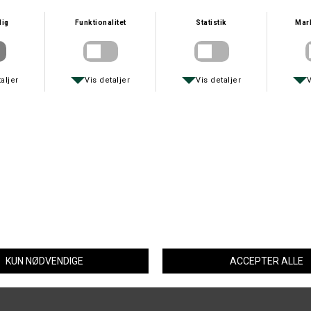
SITKA-GEAR
GATEWAY1
SITKA CORE NECK GAITER OPTIFADE SUBALPINE ONE SIZE
GATEWAY1 BOOT CALF
DKK 499,-
DKK 169,-
MJM
FJÄLLRÄVEN
MJM GOUDA BEIGE
FJÄLLRÄVEN VIDDA CAP
DKK 349,-
DKK 379,-