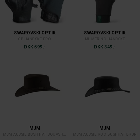
SWAROVSKI OPTIK
SWAROVSKI OPTIK
GP HANDSKE PRO.
ML MERINO HANDSKE
DKK 599,-
DKK 349,-
MJM
MJM
MJM AUSSIE BUSH HAT SQUASHABLE BRUN LÆDER
MJM AUSSIE ROO BUSHHAT BRUN