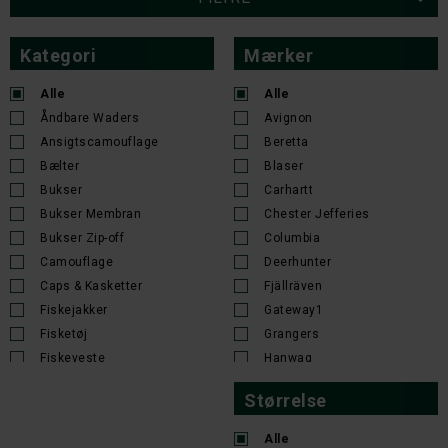
Kategori
Mærker
Alle
Alle
Åndbare Waders
Avignon
Ansigtscamouflage
Beretta
Bælter
Blaser
Bukser
Carhartt
Bukser Membran
Chester Jefferies
Bukser Zip-off
Columbia
Camouflage
Deerhunter
Caps & Kasketter
Fjällräven
Fiskejakker
Gateway1
Fisketøj
Grangers
Fiskeveste
Hanwag
Fleece
Härkila Udsalg
Størrelse
Fluefiskeri - fluer og tilbehør
Hoggs of Fife
Gaiters/Overtræksbukser
Jack Wolfskin
Alle