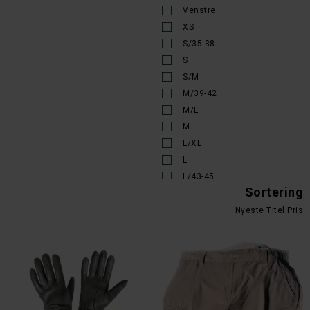
Halstørklæder
JAKTIA
Venstre
Handsker
Kinetic
XS
Hatte Huer Caps
Laksen
S/35-38
Huer
Led Lenser
S
Imprægnering og pleje
MacNab
S/M
Jagtbukser
MJM
M/39-42
Jagthat
Nordic Heat
M/L
Jagttøj
Ocean
M
Jakker
Oxford Blue
L/XL
Jakker Membran
RIDGELINE
L
Jakker til jagt og fiskeri
SalmoLogic
L/43-45
Lommevarmere -
Simms
Sortering
XL
Håndvarmere
Sitka-Gear
XL/46-50
Nyeste
Titel
Pris
Outdoor Bukser
Stetson
XL/XXL
Pandelamper og lygter
Swarovski Optik
2XL
Plejemidler
SWAZI
2Xl/3Xl
Regntøj
ThermoPad
3xl
Såler
Ulvang
4xl
Seler
Uphill Sport
5xl