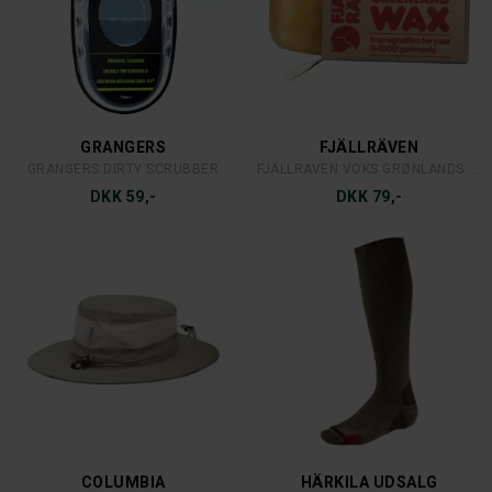
60/61
62/63
GRANGERS
FJÄLLRÄVEN
GRANGERS DIRTY SCRUBBER
FJÄLLRAVEN VOKS GRØNLANDS VOKS
DKK 59,-
DKK 79,-
COLUMBIA
HÄRKILA UDSALG