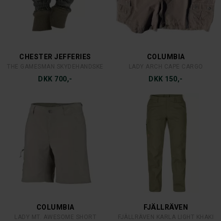
Shorts
6/37
Sikkerhedstøj
6½/37½
Sixpence
7/38
Skjorter
7½/38½
Sko
CHESTER JEFFERIES
COLUMBIA
8½/39½
Strømper og sokker
THE GAMESMAN SKYDEHANDSKE
LADY ARCH CAPE CARGO
9/40
Sweaters
DKK 700,-
DKK 150,-
9½
T-Shirt/Polo
9½/40½
Tilbehør beklædning
10
Tilbehør til fodtøj
10/41
Undertøj
10½
Veste
12
29-32
33-36
34
34R
35-38
COLUMBIA
FJÄLLRÄVEN
36
LADY MT. AWESOME SHORT
FJÄLLRÄVEN KARLA LIGHT KHAKI