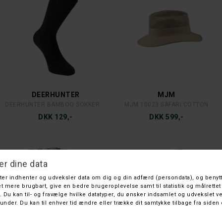
DEERHUNTER
MJM
DEERHUNTER BAMBOO SOKKER 3-PAK
MJM 10023 SAFARI COTTON
DKK 129,-
DKK 599,-