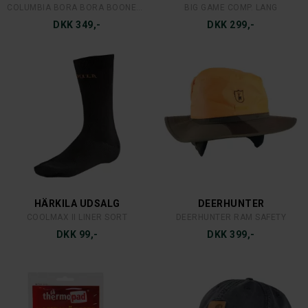
COLUMBIA BORA BORA BOONEY II
BIG GAME COMP. LANG
DKK 349,-
DKK 299,-
HÄRKILA UDSALG
DEERHUNTER
COOLMAX II LINER SORT
DEERHUNTER RAM SAFETY
DKK 99,-
DKK 399,-