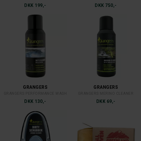
36-38
DKK 199,-
DKK 750,-
36-39
36R
37-41
37-42
38
38-40
38R
40
42
42-46
43-48
GRANGERS
GRANGERS
44
GRANGERS PERFORMANCE WASH
GRANGERS MERINO CLEANER
44-47
DKK 130,-
DKK 69,-
46
47-50
48
56/57
58/59