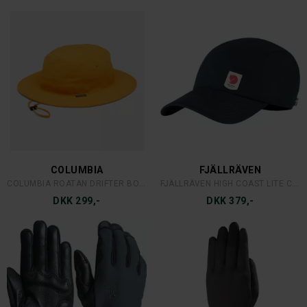
COLUMBIA
FJÄLLRÄVEN
COLUMBIA ROATAN DRIFTER BOONEY
FJÄLLRÄVEN HIGH COAST LITE CAP
DKK 299,-
DKK 379,-