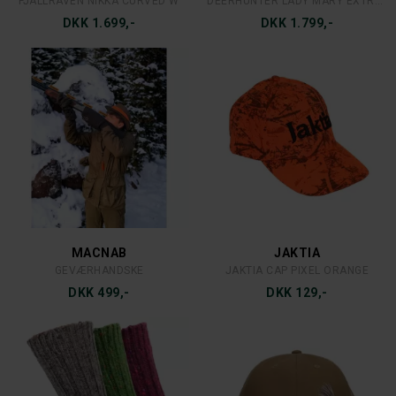
FJÄLLRÄVEN W KEB BUKSER
DEERHUNTER CLIMATE HAT MED 37.5® TECHNOLOGY
DKK 1.999,-
DKK 349,-
HOGGS OF FIFE
HOGGS OF FIFE
HOGGS OILSKIN BASEBALL CAP
HOGGS LADIES CALEDONIA OILSKINS JAKKE
DKK 399,-
DKK 1.899,-