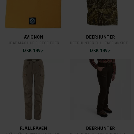
SIMMS
CARHARTT
SIMMS DOUBLE HAUL CAP
CARHARTT LÆDERBÆLTE ROLLER BUCKLE
DKK 279,-
DKK 449,-
FJÄLLRÄVEN
DEERHUNTER