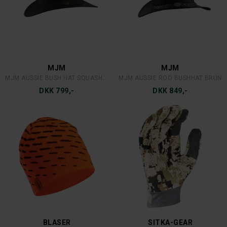
ULVANG
JACK WOLFSKIN
COMFORT 200 BUKS 80% MERINO
JACK WOLFSKIN GLASTAL SHORTS
DKK 799,-
DKK 699,-
JACK WOLFSKIN
JACK WOLFSKIN