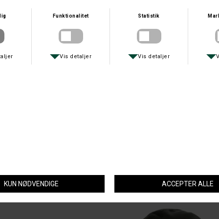
NORDIC HEAT
FJÄLLRÄVEN
UNDERTRØJE MODEL V8 5000 MAH
FJÄLLRÄVEN VARDAG FLEECE FLEECETRØJE TIL DAMER
DKK 1.495,-
DKK 599,40
OXFORD BLUE
DEERHUNTER
OXFORD BLUE OILSKINS VOKS - SPRAY
DEERHUNTER LADY CANOPY BUKSER
DKK 149,-
DKK 599,-