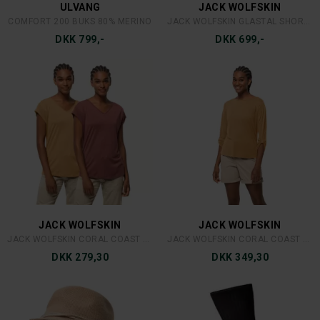
JACK WOLFSKIN
FJÄLLRÄVEN
JACK WOLFSKIN PACK & GO SHELL LADY
FJÄLLRÄVEN HYDRATIC ANORAK LADY
DKK 1.399,-
DKK 1.874,25
SITKA-GEAR
MJM
SITKA SUN HAT OPTIFADE SUBALPINE
MJM COUNTRY NAPPA WAX BRUN
DKK 699,-
DKK 749,-