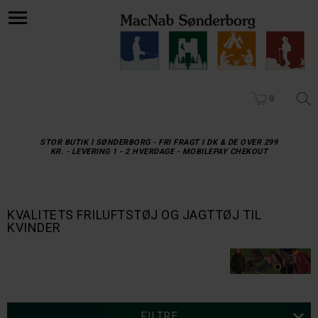
58/59
60/61
62/63
0
DEERHUNTER
RIDGELINE
DEERHUNTER LADY MARY BUKS
RIDGELINE LADIES MONSOON ARCTIC ANORAK ORANGE
DKK 999,-
DKK 2.399,-