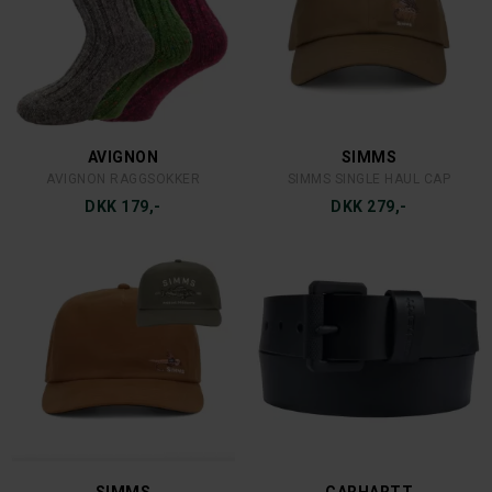
HOGGS OF FIFE
BLASER
HOGGS OILSKINS BUSH HAT
BLASER ARGALI 3D CAP
DKK 299,-
DKK 349,-