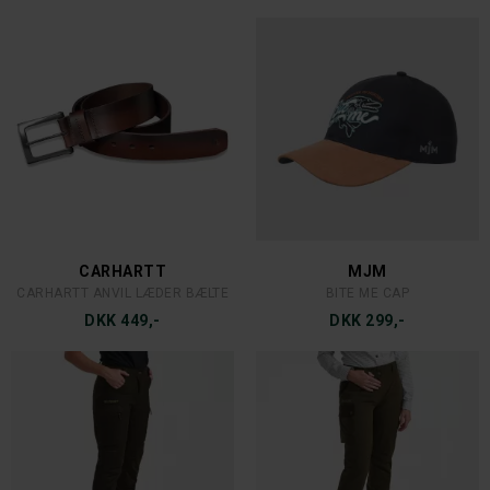
AVIGNON
DEERHUNTER
HEAT MAX HUE FLEECE FOER
DEERHUNTER FULL FACE ANSIGTSMASKE
DKK 149,-
DKK 149,-