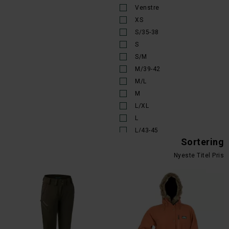
DKK 599,-
DKK 349,-
MJM
MJM
MJM AUSSIE BUSH HAT SQUASHABLE BRUN LÆDER
MJM AUSSIE ROO BUSHHAT BRUN
DKK 799,-
DKK 849,-