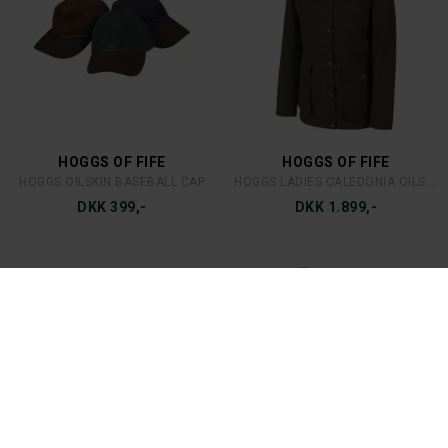
MJM
MJM
MJM FISHERMAN ORIGINAL CAP
MJM KEEP THEM WET CAP
DKK 299,-
DKK 299,-