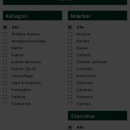
COLUMBIA
FJÄLLRÄVEN
COLUMBIA ROATAN DRIFTER BOONEY
FJÄLLRÄVEN HIGH COAST LITE CAP
DKK 299,-
DKK 379,-
SWAROVSKI OPTIK
SWAROVSKI OPTIK
GP HANDSKE PRO.
ML MERINO HANDSKE