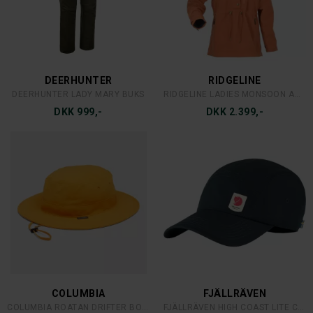
BLASER
SITKA-GEAR
BLASER REVERSIBLE BEANIE
SITKA ASCENT HANDSKE OPTIFADE SUBALPINE
DKK 299,-
DKK 749,-
BLASER
BLASER
BLASER STRIKER CAP ORANGE/BRUN ARGALI
BLASER STRIKER CAP ORANGE/BRUN SKRIFT