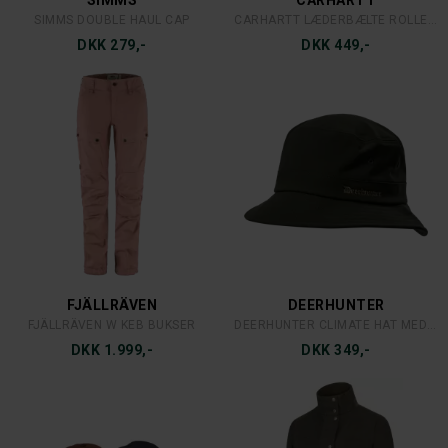
BERETTA
AVIGNON
BERETTA SELER - SMALLE
AVIGNON SNEAKER ULD-STRØMPER 3-PAK
DKK 349,-
DKK 199,-
MJM
MJM
MJM GONE FISHING CAP
MJM MARCO EL WOOL
DKK 299,-
DKK 799,-