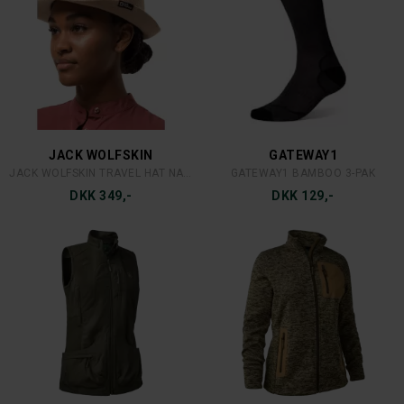
MJM
BLASER
MJM REBEL NAPPA WAX COGNAC
BLASER VINTAGE FLAT CAP
DKK 799,-
DKK 449,-