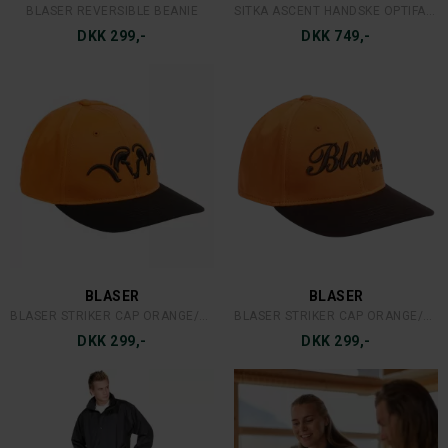
JACK WOLFSKIN CORAL COAST T LADY
JACK WOLFSKIN CORAL COAST 3/4 LADY
DKK 279,30
DKK 349,30
JACK WOLFSKIN
GATEWAY1
JACK WOLFSKIN TRAVEL HAT NATURE
GATEWAY1 BAMBOO 3-PAK
DKK 349,-
DKK 129,-