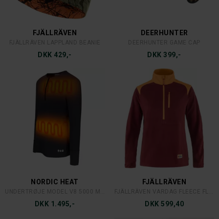
DEERHUNTER
DEERHUNTER
DEERHUNTER ATLAS SKYDEVEST
GABBY ANORAK
DKK 499,-
DKK 1.799,-
CARHARTT
MJM
CARHARTT ANVIL LÆDER BÆLTE
BITE ME CAP
DKK 449,-
DKK 299,-