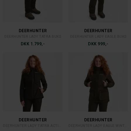
FJÄLLRÄVEN
DEERHUNTER
FJÄLLRÄVEN NIKKA CURVED W
DEERHUNTER LADY MARY EXTREME BUKS
DKK 1.699,-
DKK 1.799,-
MACNAB
JAKTIA
GEVÆRHANDSKE
JAKTIA CAP PIXEL ORANGE