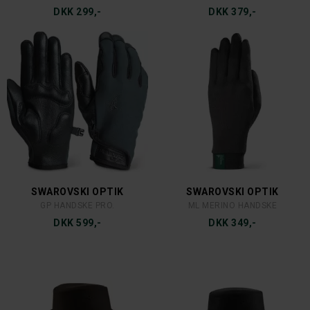
DKK 299,-
DKK 299,-
OCEAN
ULVANG
REGNSÆT ÅNDBART - JAKKE BUKS
ULVANG COMFORT 200 TURTLE NECK WOMEN
DKK 599,-
DKK 799,-