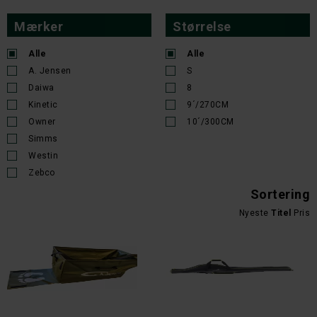
Mærker
Størrelse
Alle
Alle
A. Jensen
S
Daiwa
8
Kinetic
9´/270CM
Owner
10´/300CM
Simms
Westin
Zebco
Sortering
Nyeste
Titel
Pris