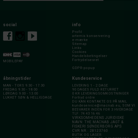
social
info
Profil
artemis konservering
e-mærke
Sitemap
Links
Cookies
Handelsbetingelser
Fortrydelsesret
MOBILEPAY
GDPR-popup
åbningstider
Kundeservice
MAN - TORS 9.30 - 17.30
LEVERING 1 - 2 DAGE
FREDAG 9.30 - 18.00
90 DAGES FULD RETURRET
LØRDAG 9.00 - 13.00
0 KR LEVERINGSOMKOSTNINGER
LUKKET SØN & HELLIGDAGE
Fortryd ordre
DU KAN KONTAKTE OS PÅ MAIL
kundeservice@macnab.eu
, SOM VI
BESVARER INDEN FOR 3 HVERDAGE
TLF: 74 43 16 46
VIRKSOMHEDENS JURIDISKE
NAVN: THE MACNAB JAGT &
FISKERI SØNDERBORG APS
CVR NR.: 28123760
BUTIK OG LAGER: