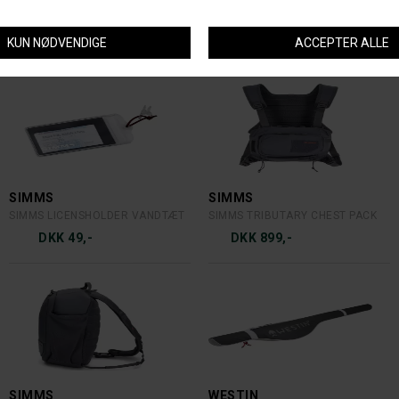
SIMMS
SIMMS
SIMMS HEADWATERS CHEST PACK
SIMMS HEADWATERS SLINGPACK
DKK 1.649,-
DKK 1.499,-
SIMMS
SIMMS
SIMMS LICENSHOLDER VANDTÆT
SIMMS TRIBUTARY CHEST PACK
DKK 49,-
DKK 899,-
SIMMS
WESTIN