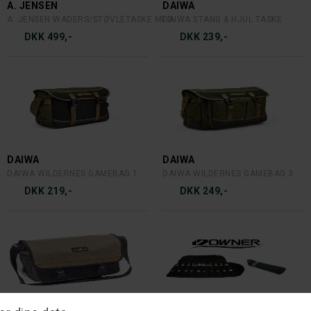
A. JENSEN
DAIWA
A. JENSEN WADERS/STØVLETASKE MED
DAIWA STANG & HJUL TASKE
DKK 499,-
DKK 239,-
DAIWA
DAIWA
DAIWA WILDERNES GAMEBAG 1
DAIWA WILDERNES GAMEBAG 3
DKK 219,-
DKK 249,-