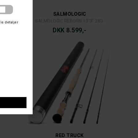
SALMOLOGIC
 33 G.
SALMOLOGIC REBORN 13´3" 28G.
DKK 8.599,-
RED TRUCK