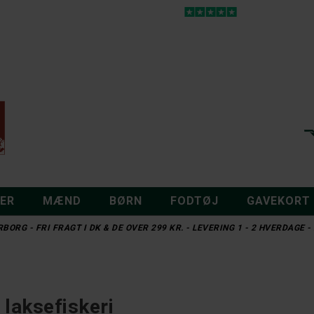
DER
MÆND
BØRN
FODTØJ
GAVEKORT
BORG - FRI FRAGT I DK & DE OVER 299 KR. - LEVERING 1 - 2 HVERDAGE
 laksefiskeri