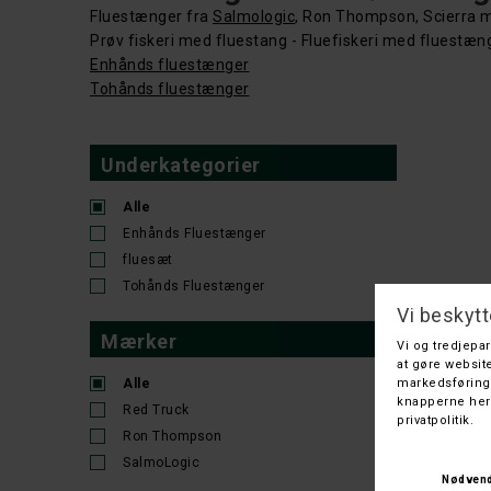
Fluestænger fra
Salmologic
, Ron Thompson, Scierra m
Prøv fiskeri med fluestang - Fluefiskeri med fluestænge
Enhånds fluestænger
Tohånds fluestænger
Underkategorier
Alle
Enhånds Fluestænger
fluesæt
Tohånds Fluestænger
Mærker
Alle
Red Truck
Ron Thompson
SalmoLogic