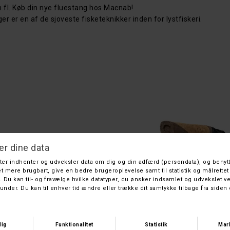
.fl. Køb din nye fluestang hos Macnab!
r er en af de sjoveste fisketeknikker inden for lystfiskeri.