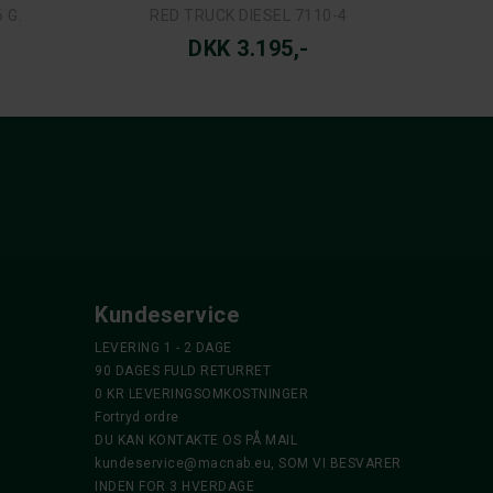
 G.
RED TRUCK DIESEL 7110-4
DKK 3.195,-
Kundeservice
LEVERING 1 - 2 DAGE
90 DAGES FULD RETURRET
0 KR LEVERINGSOMKOSTNINGER
Fortryd ordre
DU KAN KONTAKTE OS PÅ MAIL
kundeservice@macnab.eu
, SOM VI BESVARER
INDEN FOR 3 HVERDAGE