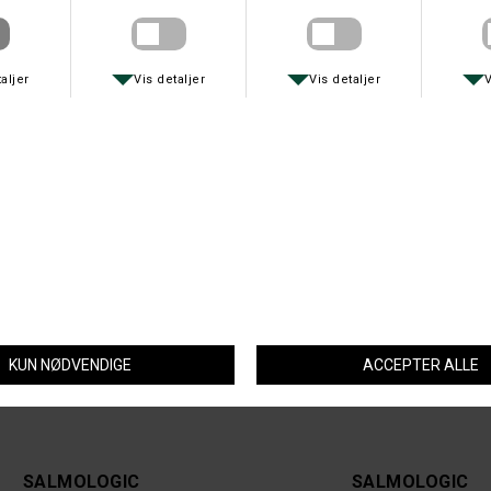
RON THOMPSON
SALMOLOGIC
RT TRAVELFORCE 6/7
SALMOLOGIC REBORN 13´9"
DKK 799,-
DKK 8.799,-
SALMOLOGIC
SALMOLOGIC