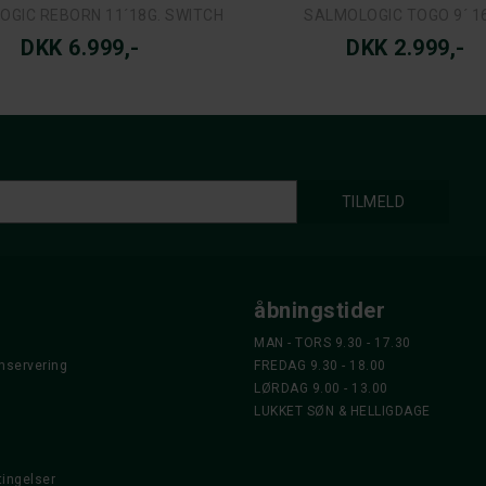
GIC REBORN 11´18G. SWITCH
SALMOLOGIC TOGO 9´ 16
DKK 6.999,-
DKK 2.999,-
åbningstider
MAN - TORS 9.30 - 17.30
nservering
FREDAG 9.30 - 18.00
LØRDAG 9.00 - 13.00
LUKKET SØN & HELLIGDAGE
ingelser