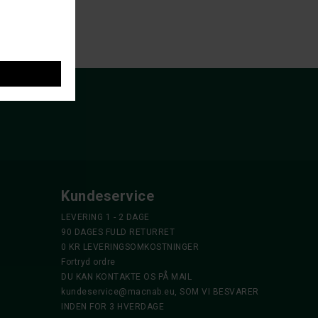
Kundeservice
LEVERING 1 - 2 DAGE
90 DAGES FULD RETURRET
0 KR LEVERINGSOMKOSTNINGER
Fortryd ordre
DU KAN KONTAKTE OS PÅ MAIL
kundeservice@macnab.eu
, SOM VI BESVARER
INDEN FOR 3 HVERDAGE