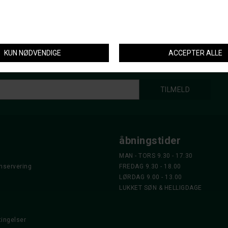
åbningstider
MAN - TORS 9.30 - 17.30
nservering
FREDAG 9.30 - 18.00
LØRDAG 9.00 - 13.00
LUKKET SØN & HELLIGDAGE
ingelser