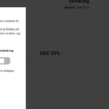
Sortering
Nyeste
Titel
Pris
DKK 599,-