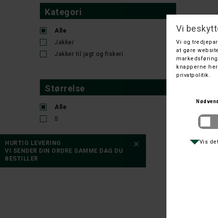
Kategori
Alle
Jakker
Jakker til jagt og fiskeri
Størrelse
FIVE S
FIVE SEA
Alle
S
HURTIG LEVERING
VI SENDER DIN ORDRE SAMME DAG DU
BESTILLER