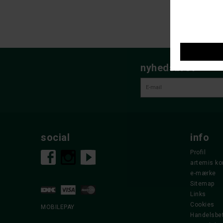
nyhedsbrev
social
info
Profil
artemis ko
e-mærke
Sitemap
Links
Cookies
MOBILEPAY
Handelsbet