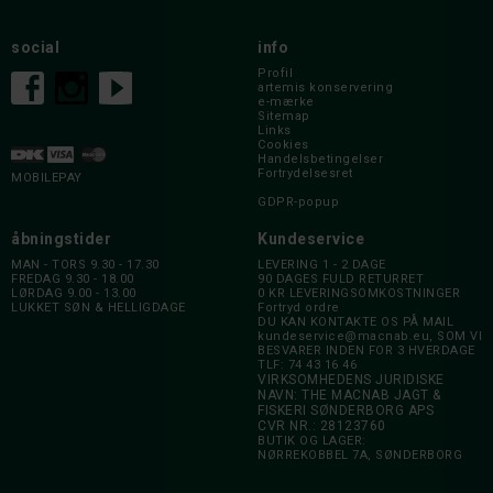
social
info
Profil
artemis konservering
e-mærke
Sitemap
Links
Cookies
Handelsbetingelser
Fortrydelsesret
MOBILEPAY
GDPR-popup
åbningstider
Kundeservice
MAN - TORS 9.30 - 17.30
LEVERING 1 - 2 DAGE
FREDAG 9.30 - 18.00
90 DAGES FULD RETURRET
LØRDAG 9.00 - 13.00
0 KR LEVERINGSOMKOSTNINGER
LUKKET SØN & HELLIGDAGE
Fortryd ordre
DU KAN KONTAKTE OS PÅ MAIL
kundeservice@macnab.eu
, SOM VI
BESVARER INDEN FOR 3 HVERDAGE
TLF: 74 43 16 46
VIRKSOMHEDENS JURIDISKE
NAVN: THE MACNAB JAGT &
FISKERI SØNDERBORG APS
CVR NR.: 28123760
BUTIK OG LAGER:
NØRREKOBBEL 7A, SØNDERBORG