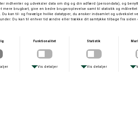
HÄRKILA UDSALG
BERETTA
HÄRKILA WILDBOAR TECH SELER
BERETTA SELER - BREDE
DKK 499,-
DKK 349,-
BERETTA
DEERHUNTER
BERETTA SELER - SMALLE
SELER TIL KNAP
DKK 349,-
DKK 349,-