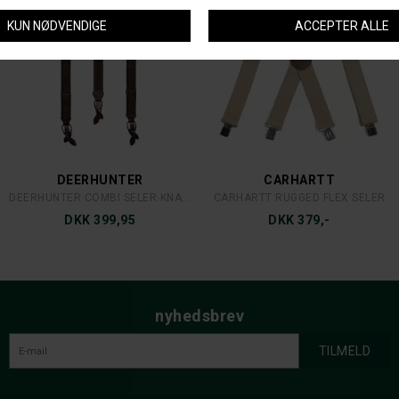
DEERHUNTER
CARHARTT
DEERHUNTER COMBI SELER KNAP OG CLIPS
CARHARTT RUGGED FLEX SELER
DKK 399,95
DKK 379,-
nyhedsbrev