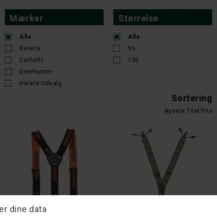
Mærker
Størrelse
Alle
Alle
Beretta
95
Carhartt
130
Deerhunter
Härkila Udsalg
Sortering
Nyeste
Titel
Pris