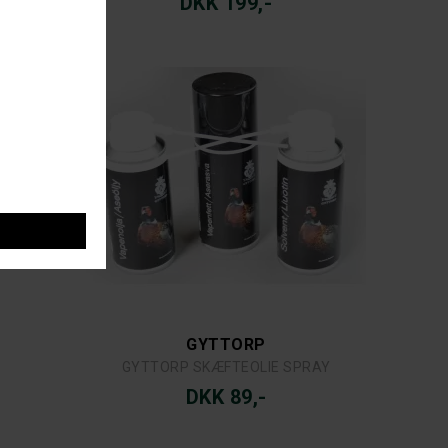
DKK 199,-
GYTTORP
GYTTORP SKÆFTEOLIE SPRAY
DKK 89,-