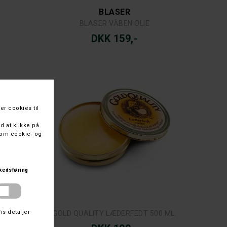
BLASER
BLASER VÅBEN OLIE
DKK 159,-
GOLD QUALITY LÆDERFEDT 500 ML.
 ML