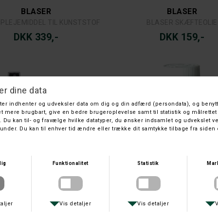
BLASER
BLASER
 PLEJEMIDDEL TIL KUNSTSTOF
BLASER SKÆFTEOLIE
DKK 339,-
DKK 159,-
BLASER
BRUNOX
ASER VÅBENPLEJE SÆT
BRUNOX VÅBENOLIE 100