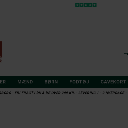
DER
MÆND
BØRN
FODTØJ
GAVEKORT
BORG - FRI FRAGT I DK & DE OVER 299 KR. - LEVERING 1 - 2 HVERDAGE