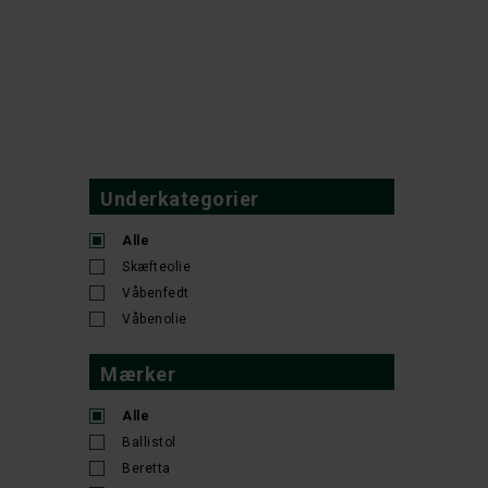
Underkategorier
Alle
Skæfteolie
Våbenfedt
Våbenolie
Mærker
Alle
Ballistol
Beretta