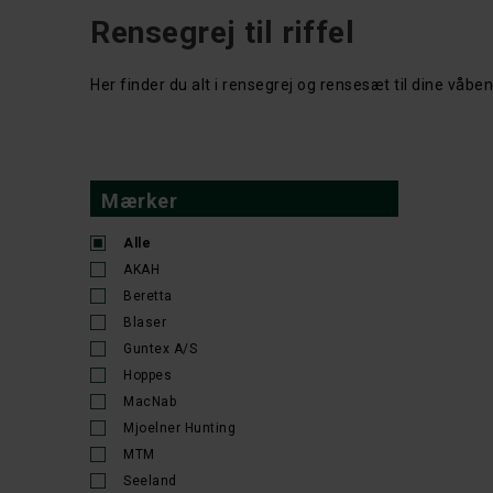
Rensegrej til riffel
Her finder du alt i rensegrej og rensesæt til dine våben
Mærker
Alle
AKAH
Beretta
Blaser
Guntex A/S
Hoppes
MacNab
Mjoelner Hunting
MTM
Seeland