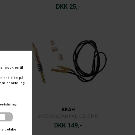
DKK 25,-
AKAH
SPEEDYCLEAN CAL. 6,5/7 MM
DKK 149,-