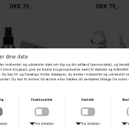
DKK 79,-
DKK 79,-
BLASER
BLASER
ASER VÅBENPLEJE SÆT
BLASER RENSESÆT
DKK 339,-
DKK 599,-