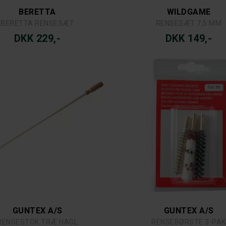
BERETTA
WILDGAME
BERETTA RENSESÆT
RENSESÆT 7,5 MM
DKK 229,-
DKK 149,-
GUNTEX A/S
GUNTEX A/S
RENSESTOK TRÆ HAGL
RENSEBØRSTE 3-PAK