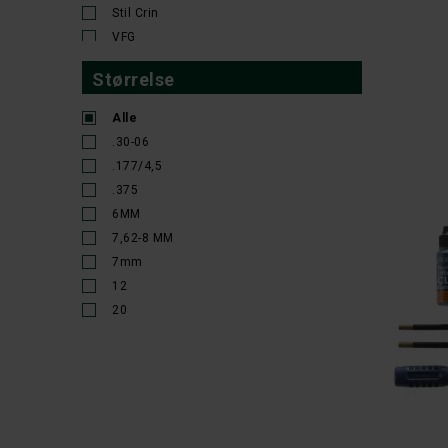
Stil Crin
VFG
WildGame
Størrelse
Alle
.30-06
.177/4,5
.375
6MM
7,62-8 MM
7mm
12
20