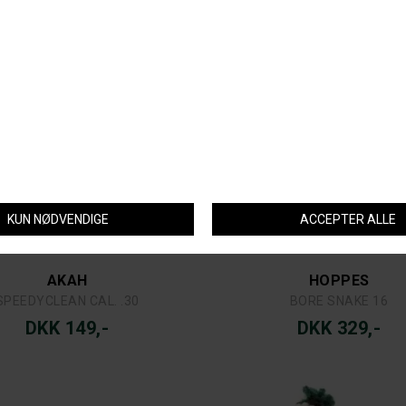
AKAH
HOPPES
SPEEDYCLEAN CAL. .30
BORE SNAKE 16
DKK 149,-
DKK 329,-