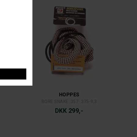
HOPPES
BORE SNAKE .357-.375-9,3
DKK 299,-