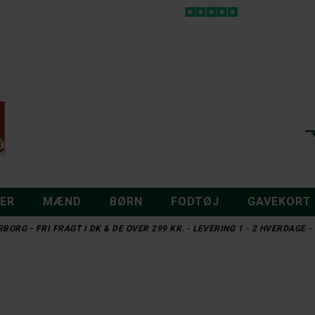
DER
MÆND
BØRN
FODTØJ
GAVEKORT
BORG - FRI FRAGT I DK & DE OVER 299 KR. - LEVERING 1 - 2 HVERDAGE