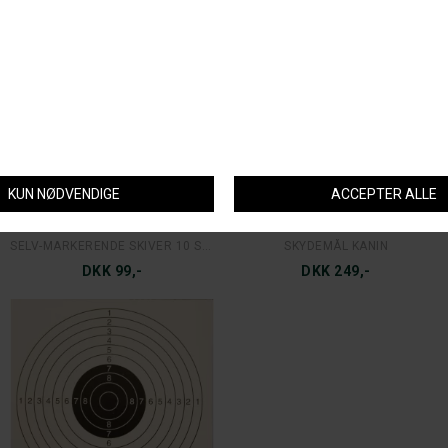
MACNAB
MJOELNER HUNTING
SELV-MARKERENDE SKIVER 10 STK.
SKYDEMÅL KANIN
DKK 99,-
DKK 249,-