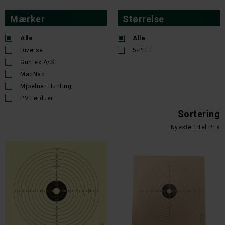
Mærker
Størrelse
Alle
Alle
Diverse
5-PLET
Guntex A/S
MacNab
Mjoelner Hunting
P.V.Lerduer
Sortering
Nyeste
Titel
Pris