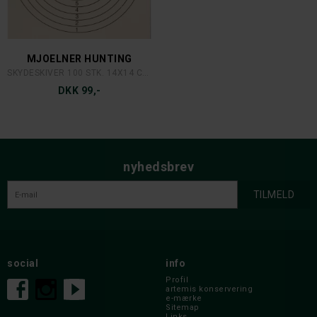
MJOELNER HUNTING
SKYDESKIVER 100 STK. 14X14 CM.
DKK 99,-
nyhedsbrev
social
info
Profil
artemis konservering
e-mærke
Sitemap
Links