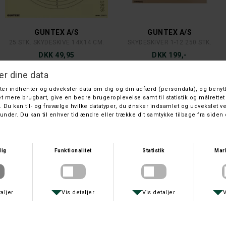
GUNTEX A/S
GUNTEX A/S
25 STK. SKYDESKIVE 14X14 CM.
SKYDESKIVER 1-12 250 STK.
DKK 49,95
DKK 199,-
DIVERSE
P.V.LERDUER
BUKKESKIVE TIL RIFFELPRØVE
LERDUER 200 STK.
DKK 49,-
DKK 300,-