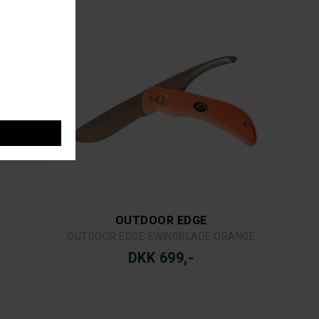
OUTDOOR EDGE
OUTDOOR EDGE SWINGBLADE ORANGE
DKK 699,-