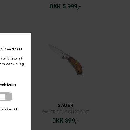
DKK 5.999,-
SAUER
SAUER DOLK CLIPPOINT
DKK 899,-