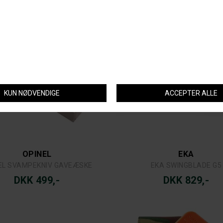
OPINEL
EKA
EL SVAMPEKNIV GAVEÆSKE
EKA SWINGBLADE G5
DKK 499,-
DKK 829,-