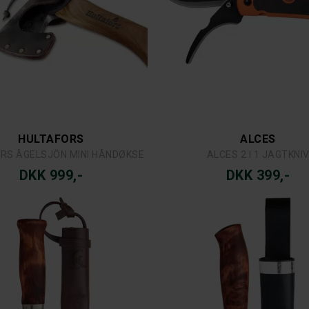
HULTAFORS
ALCES
RS ÅGELSJÖN MINI HÅNDØKSE
ALCES 2 I 1 JAGTKNI
DKK 999,-
DKK 399,-