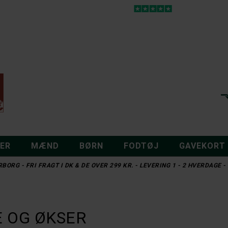
DER
MÆND
BØRN
FODTØJ
GAVEKORT
BORG - FRI FRAGT I DK & DE OVER 299 KR. - LEVERING 1 - 2 HVERDAGE
E OG ØKSER