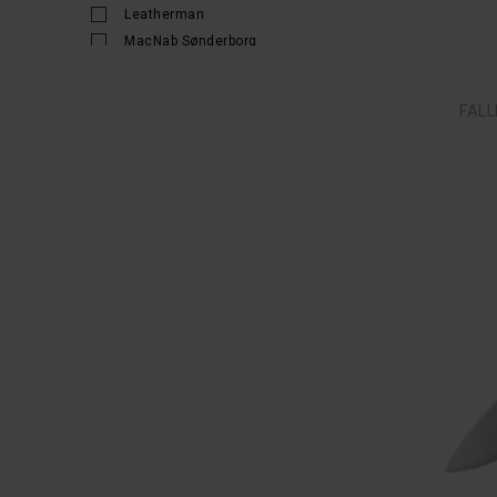
Leatherman
MacNab Sønderborg
Mora
Opinel
FÄLL
Outdoor Edge
Øyo
Rapala
Sagens
Sauer
Vangedal
Victorinox