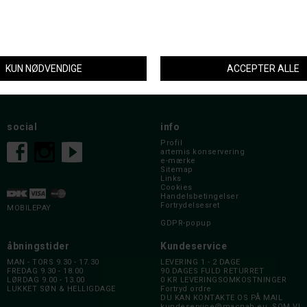
nyhedsbrev
social
info
Profil
artemis konservering
e-mærke
Sitemap
Links
Cookies
Handelsbetingelser
Fortrydelsesret
MOBILEPAY
GDPR-popup
åbningstider
Kundeservice
MAN - TORS 9.30 - 17.30
LEVERING 1 - 2 DAGE
FREDAG 9.30 - 18.00
90 DAGES FULD RETURRET
LØRDAG 9.00 - 13.00
0 KR LEVERINGSOMKOSTNINGER
LUKKET SØN & HELLIGDAGE
Fortryd ordre
DU KAN KONTAKTE OS PÅ MAIL
kundeservice@macnab.eu
, SOM VI