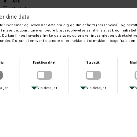
Alle
MacNab
Sortering
Nyeste
Titel
Pris
MACNAB
MACNAB
OBLIGATORISK SKYDEFORLØB 2026
JAGTTEGNS KURSUS 2027
DKK 600,-
DKK 2.995,-