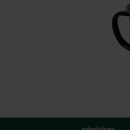
S
nyhedsbrev