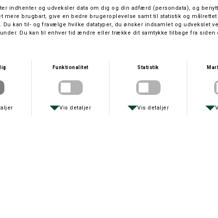
SIMMS
PRIMUS
KEHOLDER - WADING COZY
OUTDOOR KOP
DKK 99,-
DKK 25,-
STANLEY
STANLEY
LEY THE ICEFLOW™ 0,89 L