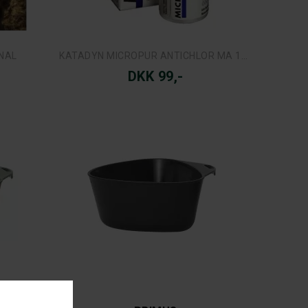
NAL
KATADYN MICROPUR ANTICHLOR MA 100F
DKK 99,-