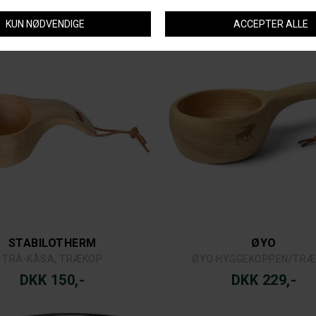
DKK 380,-
DKK 299,-
STABILOTHERM
ØYO
TRÄ-KÅSA, TRÆKOP
ØYO HYGGEKOPPEN/TR
DKK 150,-
DKK 229,-