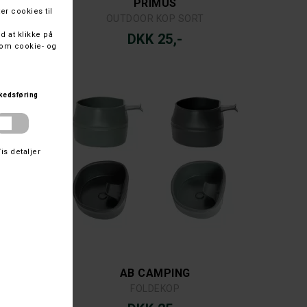
PRIMUS
OUTDOOR KOP SORT
DKK 25,-
AB CAMPING
STANLEY AEROLIGHT TRANSIT MUG 0,47 L.
FOLDEKOP