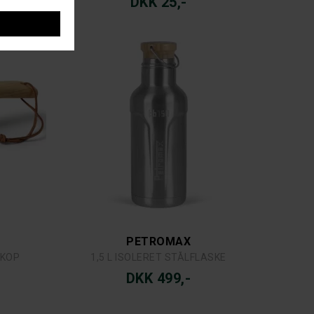
DKK 25,-
PETROMAX
ÆKOP
1,5 L ISOLERET STÅLFLASKE
DKK 499,-