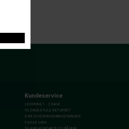
K
Kundeservice
LEVERING 1 - 2 DAGE
90 DAGES FULD RETURRET
0 KR LEVERINGSOMKOSTNINGER
Fortryd ordre
DU KAN KONTAKTE OS PÅ MAIL