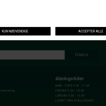
FJÄLLRÄVEN
BLASER
FJÄLLRÄVEN STUBBEN
BLASER SEAT RYGSÆ
2.299,-
DKK 1.799,-
DKK 1.995,-
åbningstider
MAN - TORS 9.30 - 17.30
nservering
FREDAG 9.30 - 18.00
LØRDAG 9.00 - 13.00
LUKKET SØN & HELLIGDAGE