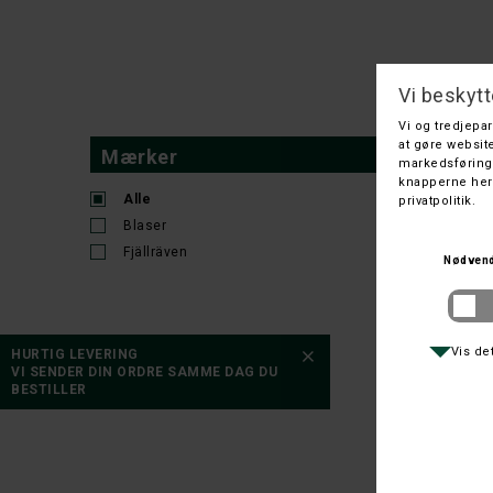
Mærker
Alle
Blaser
Fjällräven
HURTIG LEVERING
VI SENDER DIN ORDRE SAMME DAG DU
BESTILLER