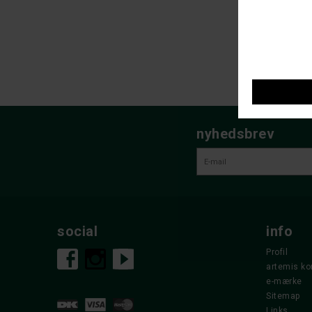
DKK 
nyhedsbrev
social
info
Profil
artemis ko
e-mærke
Sitemap
Links