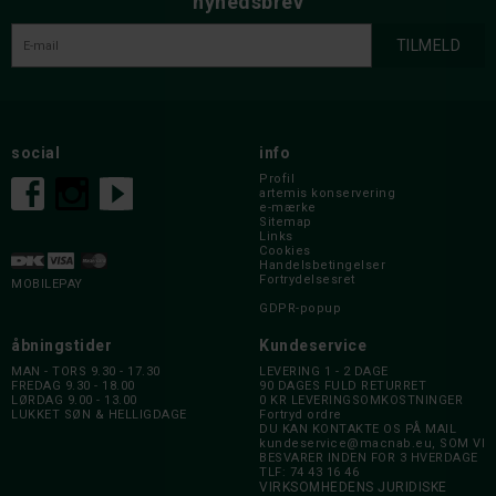
nyhedsbrev
social
info
Profil
artemis konservering
e-mærke
Sitemap
Links
Cookies
Handelsbetingelser
Fortrydelsesret
MOBILEPAY
GDPR-popup
åbningstider
Kundeservice
MAN - TORS 9.30 - 17.30
LEVERING 1 - 2 DAGE
FREDAG 9.30 - 18.00
90 DAGES FULD RETURRET
LØRDAG 9.00 - 13.00
0 KR LEVERINGSOMKOSTNINGER
LUKKET SØN & HELLIGDAGE
Fortryd ordre
DU KAN KONTAKTE OS PÅ MAIL
kundeservice@macnab.eu
, SOM VI
BESVARER INDEN FOR 3 HVERDAGE
TLF: 74 43 16 46
VIRKSOMHEDENS JURIDISKE