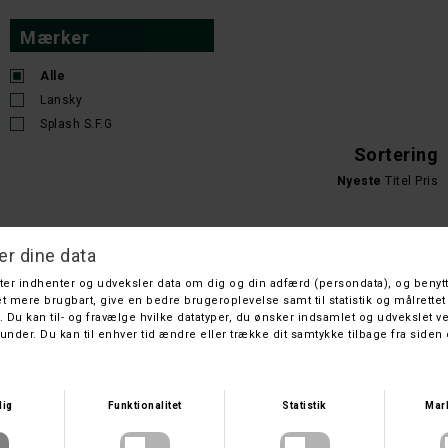
Mærker
Alle
Lansky
Splash S.F.G
Sortering
Nyeste
Titel
Pris
FÄLLKNIVEN
SPLASH S.F.G