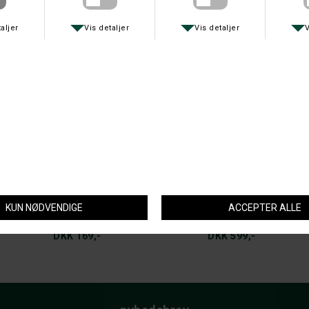
FÄLLKNIVEN SLIBESTEN DC4
SFG KROGSLIBER
DKK 219,-
DKK 49,-
LANSKY
LANSKY
BORDHOLDER TIL LANSKYSLIBESÆT
LANSKY SLIBESTEN 3 STEN
DKK 169,-
DKK 599,-