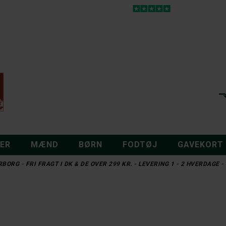
DER
MÆND
BØRN
FODTØJ
GAVEKORT
BORG - FRI FRAGT I DK & DE OVER 299 KR. - LEVERING 1 - 2 HVERDAGE