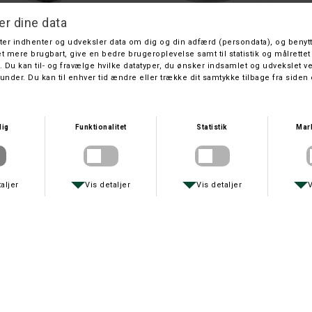
STANLEY
STANLEY
LEY LOMMELÆRKE 0,23 LTR.
STANLEY LEGENDARY FOOD J
DKK 249,-
DKK 359,-
STANLEY
STANLEY