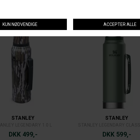
EY TRANSIT FLIP-TOP .47L
LEGENDARY 1,9L
DKK 349,-
DKK 650,-
STANLEY
STANLEY
ANLEY LEGENDARY 1.0 L
STANLEY LEGENDARY CLASSI
DKK 499,-
DKK 599,-