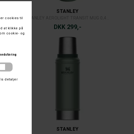
STANLEY
AR 0,4L
STANLEY AEROLIGHT TRANSIT MUG 0,47 L.
DKK 299,-
STANLEY