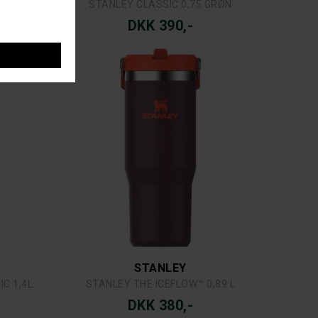
STANLEY CLASSIC 0,75 GRØN
DKK 390,-
STANLEY
C 1,4L.
STANLEY THE ICEFLOW™ 0,89 L
DKK 380,-