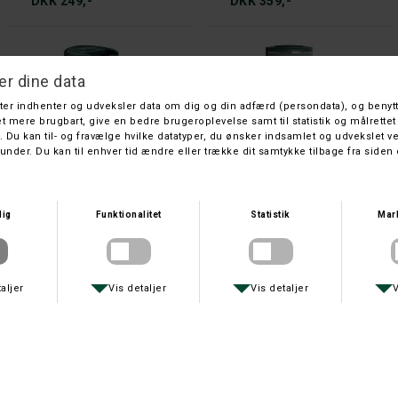
DKK 249,-
DKK 359,-
STANLEY
STANLEY
STANLEY AEROLIGHT TRANSIT MUG 0,47 L.
STANLEY TRANSIT FLIP-TOP .47L
DKK 299,-
DKK 349,-
STANLEY
STANLEY
LEGENDARY 1,9L
STANLEY CLASSIC 0,75 GRØN
DKK 650,-
DKK 390,-