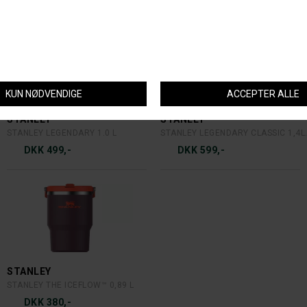
STANLEY
STANLEY
STANLEY LEGENDARY 1.0 L
STANLEY LEGENDARY CLASSIC 1,4L
DKK 499,-
DKK 599,-
STANLEY
STANLEY THE ICEFLOW™ 0,89 L
DKK 380,-