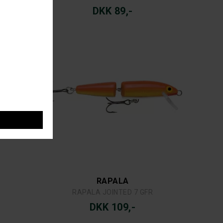
DKK 89,-
RAPALA
RAPALA JOINTED 7 GFR
DKK 109,-