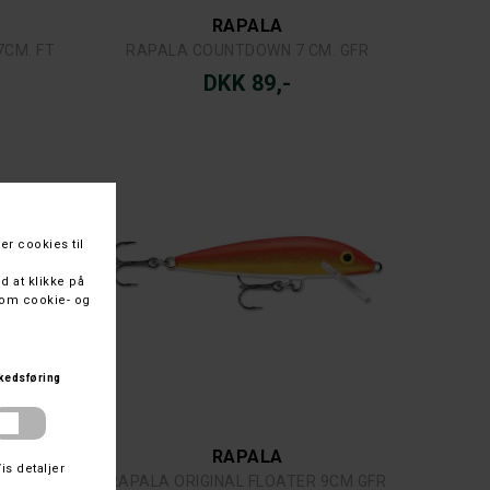
RAPALA
7CM. FT
RAPALA COUNTDOWN 7 CM. GFR
DKK 89,-
RAPALA
9CM. FT
RAPALA ORIGINAL FLOATER 9CM GFR