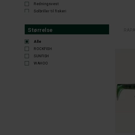
Redningsvest
Solbriller til fiskeri
Værktøj til fiskeri
Størrelse
RAPA
Alle
ROCKFISH
SUNFISH
WAHOO