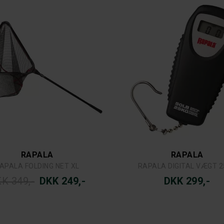
RAPALA
RAPALA
APALA FOLDING NET XL
RAPALA DIGITAL VÆGT 2
K 349,-
DKK 249,-
DKK 299,-