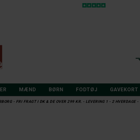
DER
MÆND
BØRN
FODTØJ
GAVEKORT
BORG - FRI FRAGT I DK & DE OVER 299 KR. - LEVERING 1 - 2 HVERDAGE