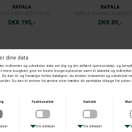
RAPALA
RAPALA
PALA X-RAP PETO 20 CM.
RAPALA ORIGINAL FLOATER 
DKK 195,-
DKK 89,-
RAPALA
RAPALA
ALA COUNTDOWN 7 CM. FT
RAPALA ORIGINAL FLOATER 