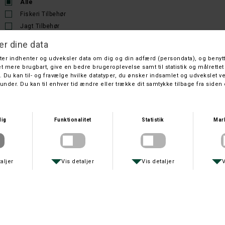
Alle
Fiskeri Tilbehør
Jagt Tilbehør
Outdoor Tilbehør
Sortering
Nyeste
Titel
Pris
ABM NORTEK
COMPACT CHARGER AA