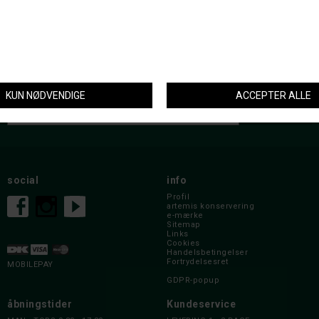
DKK 249,-
nyhedsbrev
social
info
Profil
artemis konservering
e-mærke
Sitemap
Links
Cookies
Handelsbetingelser
Fortrydelsesret
MOBILEPAY
GDPR-popup
åbningstider
Kundeservice