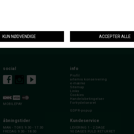
nyhedsbrev
social
info
Profil
artemis konservering
e-mærke
Sitemap
Links
Cookies
Handelsbetingelser
Fortrydelsesret
MOBILEPAY
GDPR-popup
åbningstider
Kundeservice
MAN - TORS 9.30 - 17.30
LEVERING 1 - 2 DAGE
FREDAG 9.30 - 18.00
90 DAGES FULD RETURRET