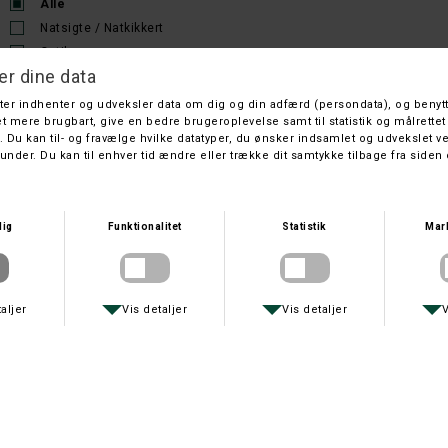
Alle
Natsigte / Natkikkert
Optik
Sortering
Nyeste
Titel
Pris
HUNTERS SPECIALITIES
HUNTER PILOT 14G LYGTESÆT KOMPLET
DKK 999,-