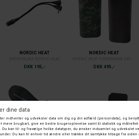
NORDIC HEAT
NORDIC HEAT
BROKOBLING NORDIC HEAT
NORDIC HEAT POWERBANK 5000MAH
DKK 195,-
DKK 495,-