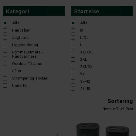
Kategori
Størrelse
Alle
Alle
Handsker
M
Jagtstole
L/XL
Liggeunderlag
L
Lommevarmere -
XL/XXL
Håndvarmere
2XL
Outdoor Tilbehør
2Xl/3Xl
Såler
5xl
Strømper og sokker
37-42
Undertøj
43-48
Sortering
Nyeste
Titel
Pris