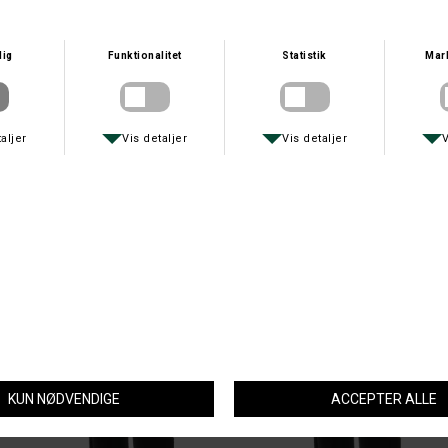
NORDIC HEAT
NORDIC HEAT
NORDIC HEAT VARMESÅLER
NORDIC HEAT SIDDEUNDERLAG
DKK 495,-
DKK 1.295,-
NORDIC HEAT
NORDIC HEAT
UNDERTRØJE MODEL V8 5000 MAH
UNDERBUKS MODEL V8 5000MAH
DKK 1.495,-
DKK 1.495,-