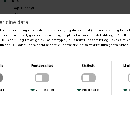
Alle
Jagt Tilbehør
Vildtkamera
Sortering
Nyeste
Titel
Pris
TACTACAM
TACTACAM MONTAGE TIL KIKKERT
DKK 399,-