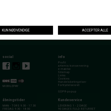
nyhedsbrev
social
info
Profil
artemis konservering
e-mærke
Sitemap
Links
Cookies
Handelsbetingelser
Fortrydelsesret
MOBILEPAY
GDPR-popup
åbningstider
Kundeservice
MAN - TORS 9.30 - 17.30
LEVERING 1 - 2 DAGE
FREDAG 9.30 - 18.00
90 DAGES FULD RETURRET