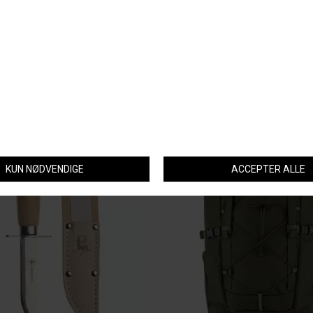
SIMMS
AVIGNON
IMMS SINGLE HAUL CAP
AVIGNON RAGGSOKKE
DKK 279,-
DKK 179,-