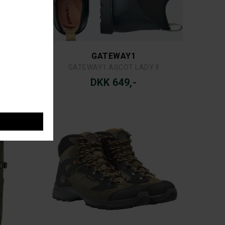
GATEWAY1
R
GATEWAY1 ASCOT LADY II
DKK 649,-