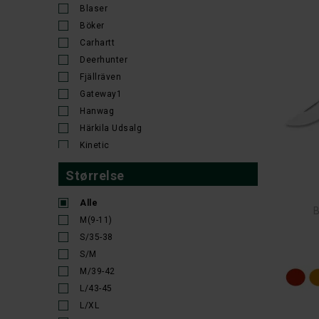
Pile
Blaser
Rygsække og tasker
Böker
Rygsække til børn
Carhartt
Spejderdolke
Deerhunter
Strømper og sokker
Fjällräven
T-Shirt/Polo
Gateway1
Vandrestøvler
Hanwag
Vinterstøvler
Härkila Udsalg
Kinetic
MacNab Sønderborg
Størrelse
MJM
Mjoelner Hunting
Alle
Mora
M(9-11)
Øyo
S/35-38
Seeland
S/M
Simms
M/39-42
Swarovski Optik
L/43-45
Victorinox
L/XL