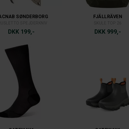
ACNAB SØNDERBORG
FJÄLLRÄVEN
RUSLETTO SPEJDERKNIV
SKULE TOP 26
DKK 199,-
DKK 999,-