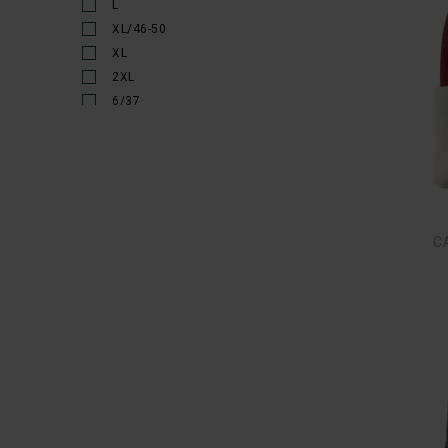
L
XL/46-50
XL
2XL
6/37
7/38
8/39
9/40
10/41
11/42
C
12/30
29-32
33-36
36
36-38
37
37-41
38
39