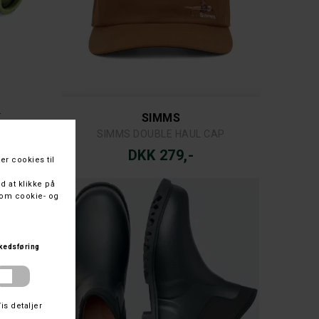
K
SIMMS
8 GREEN
SIMMS DOUBLE HAUL CAP
DKK 279,-