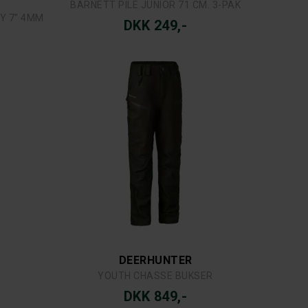
BARNETT PILE JUNIOR 71 CM. 3-PAK
Y 7" 4MM
DKK 249,-
DEERHUNTER
YOUTH CHASSE BUKSER
DKK 849,-