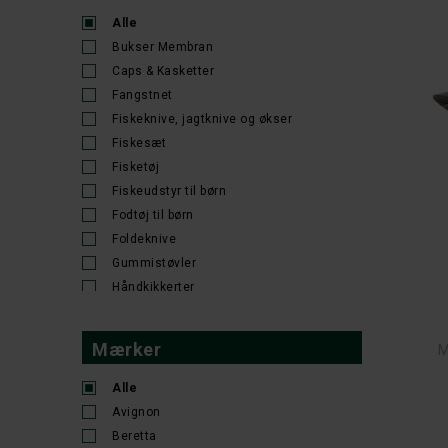
Alle
Bukser Membran
Caps & Kasketter
Fangstnet
Fiskeknive, jagtknive og økser
Fiskesæt
Fisketøj
Fiskeudstyr til børn
Fodtøj til børn
Foldeknive
Gummistøvler
Håndkikkerter
Handsker
Hatte Huer Caps
Mærker
M
Huer
Legetøjsvåben
Alle
Optik
Avignon
Outdoor tilbehør til børn
Beretta