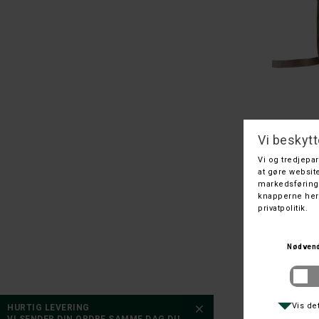
40
41
42
42-46
43
46
116
140
152
164
HURTIG LEVERING