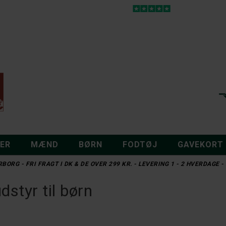
DER
MÆND
BØRN
FODTØJ
GAVEKORT
BORG - FRI FRAGT I DK & DE OVER 299 KR. - LEVERING 1 - 2 HVERDAGE
styr til børn