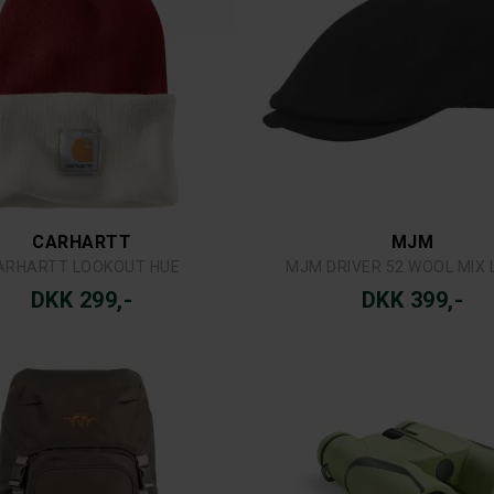
CARHARTT
MJM
ARHARTT LOOKOUT HUE
MJM DRIVER 52 WOOL MIX 
DKK 299,-
DKK 399,-