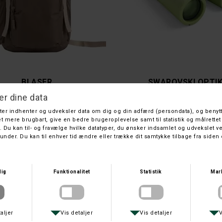
BLASER
SWAROVSKI OPTI
BLASER RYGSÆK BØRN
SWAROVSKI MY JUNIOR 7X2
DKK 499,-
DKK 3.699,-