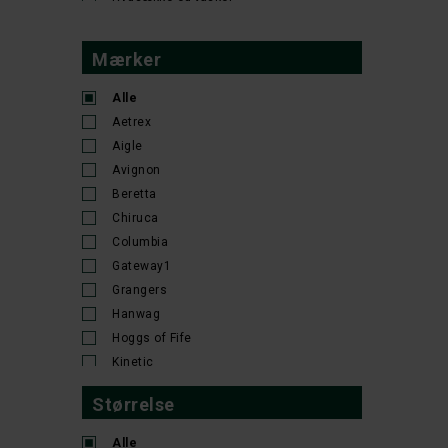
Såler
Sandaler
Mærker
Skjorter
Sko
Alle
Skridtstøvler
Aetrex
Snørrebånd
Aigle
Strømper og sokker
Avignon
Tilbehør beklædning
Beretta
Tilbehør til fodtøj
Chiruca
Vandrestøvler
Columbia
Vinterstøvler
Gateway1
Waders
Grangers
Waders PVC
Hanwag
Hoggs of Fife
Kinetic
MacNab
Størrelse
Ocean
Seeland
Alle