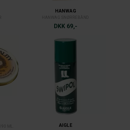
HANWAG
R
HANWAG SNØRREBÅND
DKK 69,-
AIGLE
90 ML.