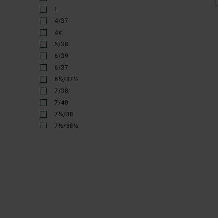
Steel Blue
L
SWAZI
4/37
ThermoPad
4xl
Uphill Sport
5/38
Zamberlan
6/39
6/37
6½/37½
7/38
7/40
7½/38
7½/38½
8/39
8/41
8½/39½
9/40
9/42
9½/42½
9½/40½