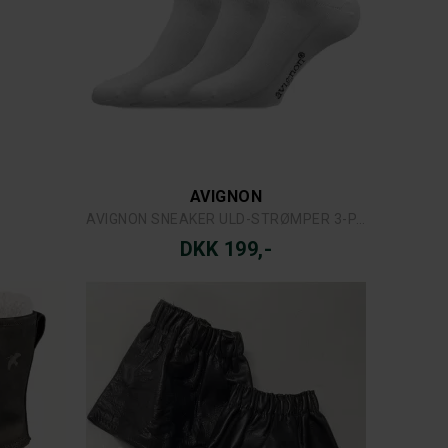
AVIGNON
AVIGNON SNEAKER ULD-STRØMPER 3-PAK
DKK 199,-