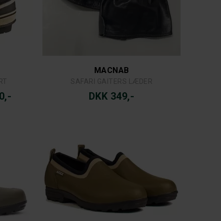
MACNAB
RT
SAFARI GAITERS LÆDER
0,-
DKK 349,-