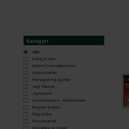
Kategori
Alle
Fodtøj til børn
Gaiters/Overtræksbukser
Gummistøvler
Imprægnering og pleje
Jagt Tilbehør
Jagtstøvler
Lommevarmere - Håndvarmere
Neopren Waders
Plejemidler
Pürschstøvler
Rygsække og tasker