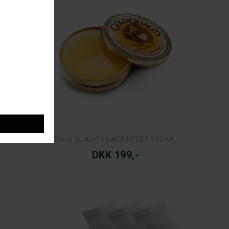
GOLD QUALITY LÆDERFEDT 500 ML.
DKK 199,-