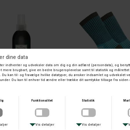
HOGGS OF FIFE
UPHILL SPORT
WELLY GUMMISTØVLE SPRAY
UPHILL SPORT TREKKING SOKK
DKK 129,-
DKK 149,-