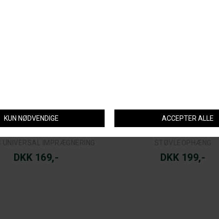
HOGGS OF FIFE
OCEAN
 UNIVERSAL IMPRÆGNERING
STØVLEOPHÆNG
DKK 169,-
DKK 199,-