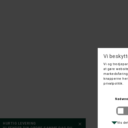
10/41½
10/43
10/41
10½/45
10½/44
10½/43½
10½/42
11/44
11/44½
11/42
11½/44½
11½/45
12/30
12/45
12/46
HOGGS 
12½/46
12½46½
13/46
HURTIG LEVERING
13/47