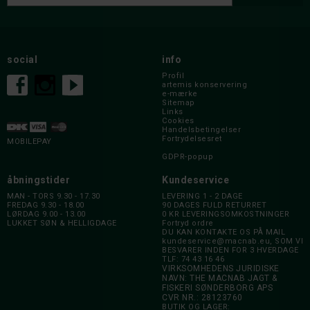
social
info
Profil
artemis konservering
e-mærke
Sitemap
Links
Cookies
Handelsbetingelser
Fortrydelsesret
MOBILEPAY
GDPR-popup
åbningstider
Kundeservice
MAN - TORS 9.30 - 17.30
LEVERING 1 - 2 DAGE
FREDAG 9.30 - 18.00
90 DAGES FULD RETURRET
LØRDAG 9.00 - 13.00
0 KR LEVERINGSOMKOSTNINGER
LUKKET SØN & HELLIGDAGE
Fortryd ordre
DU KAN KONTAKTE OS PÅ MAIL
kundeservice@macnab.eu
, SOM VI
BESVARER INDEN FOR 3 HVERDAGE
TLF: 74 43 16 46
VIRKSOMHEDENS JURIDISKE
NAVN: THE MACNAB JAGT &
FISKERI SØNDERBORG APS
CVR NR.: 28123760
BUTIK OG LAGER: