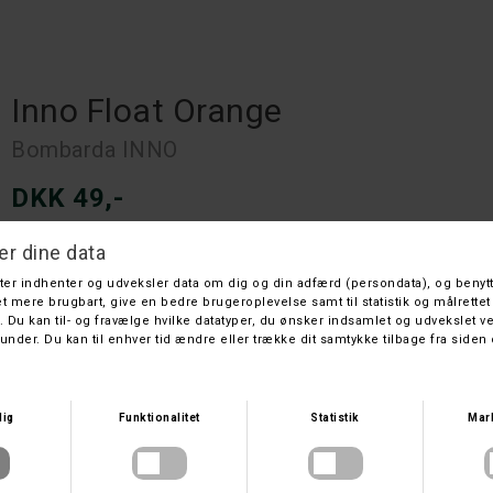
Inno Float Orange
Bombarda INNO
DKK 49,-
På lager
Leveringstid: 1 hverdage
Størrelse