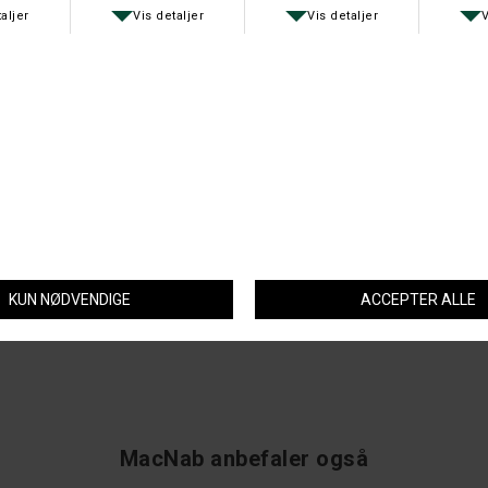
INNO Click er test vinder i Danmark Norge Sverige og Tyskland “NO
TANGLE – JUST FISH" og et langdistance flåd. INNO Floating kan fiskes
vandret / gennemløb eller lodret stående ved hjælp af hægte og
tilpasset kontravægt (ca. 1 gram). Kontravægt kan øges så man får et
meget langsomt synkende flåd. INNO crosslock er vigtig for alle INNO-
Bombarda.
Spørg om varen
Tip en ven
MacNab anbefaler også