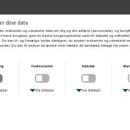
Beretta Terrier GTX
Beretta
DKK 999,-
På lager
Farve
Størrelse