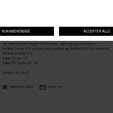
Beretta Terrier GTX
Let støvle til hverdagen med hunden, eller jagt og vandreture.
Beretta Terrier GTX er foret med vandtæt og åndbar GOR-TEX membran
Støvlen er lavet i EU.
Højde 15 cm./ 6´´
Vægt 520 gram (str. 42)
Findes i str. 36-47
Spørg om varen
Tip en ven