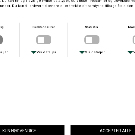
Farve
Størrelse
Regnjakke til kvinder
PACK & GO SHELL er den perfekte regnjakke til dig, der altid er på
farten. Jakken er en del af Jack Wolfskins PACK AND GO! kollektion.
Alle produkterne i denne innovative kollektion er ultralette og
pakkebare og ideelle til ture, hvor vægt er afgørende. Jack Wolfskins
bæredygtige TEXAPORE ECOSPHERE PRO gør jakken vandtæt, vindtæt