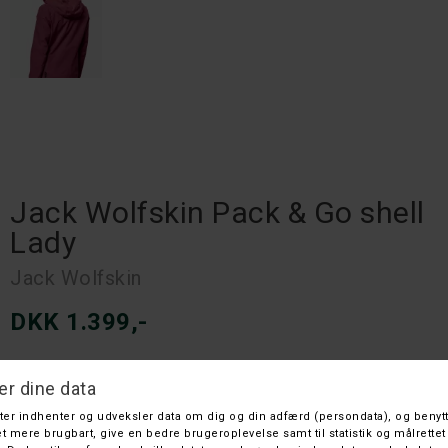
Jack Wolfskin Pack & Go shell
Lady
Jack Wolfskin
DKK 1.399,-
På lager
Leveringstid: 1 hverdage