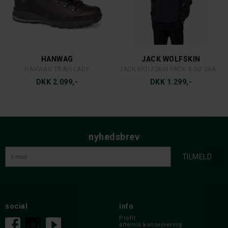
HANWAG
JACK WOLFSKIN
HANWAG TRAVI LADY
JACK WOLFSKIN PACK & GO SKALJAKKE
DKK 2.099,-
DKK 1.299,-
nyhedsbrev
social
info
Profil
artemis konservering