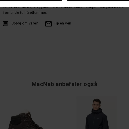
og meget åndbar. Justerbar i hætte og forneden. Jakken har et
reflekterende logo og yderligere reflekterende detaljer. Den pakkes ned
i en af de to håndlommer.
Spørg om varen
Tip en ven
MacNab anbefaler også