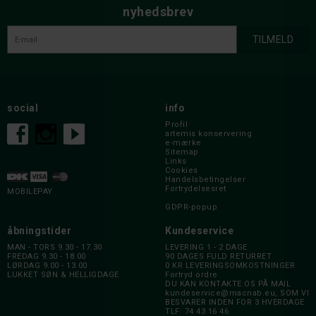
nyhedsbrev
social
info
Profil
artemis konservering
e-mærke
Sitemap
Links
Cookies
Handelsbetingelser
Fortrydelsesret
MOBILEPAY
GDPR-popup
åbningstider
Kundeservice
MAN - TORS 9.30 - 17.30
LEVERING 1 - 2 DAGE
FREDAG 9.30 - 18.00
90 DAGES FULD RETURRET
LØRDAG 9.00 - 13.00
0 KR LEVERINGSOMKOSTNINGER
LUKKET SØN & HELLIGDAGE
Fortryd ordre
DU KAN KONTAKTE OS PÅ MAIL
kundeservice@macnab.eu
, SOM VI
BESVARER INDEN FOR 3 HVERDAGE
TLF: 74 43 16 46