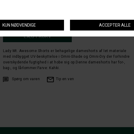
Størrelse
Lady Mt. Awesome Shorts er behagelige dameshorts af let materiale
med indbygget UV-beskyttelse i Omni-Shade og Omni-Dry der forhindre
overskydende fugtighed i at hobe sig op.Denne dameshorts har for-,
bag-, og lårlommer.Farve: Kahki.
Spørg om varen
Tip en ven