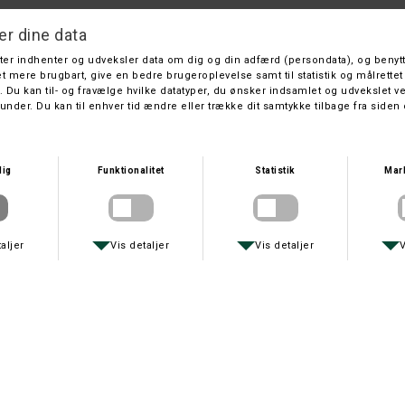
Lady Mt. Awesome Short
Columbia
DKK 350,-
DKK 199,-
På lager
Leveringstid: 1 hverdage
Farve