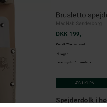
Brusletto spejd
MacNab Sønderborg
DKK 199,-
På lager
Leveringstid: 1 hverdage
Spejderdolk i hø
Spejderkniven med en stump spids er