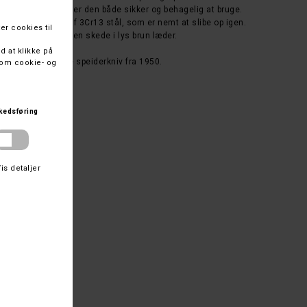
å og store hænder, er den både sikker og behagelig at bruge.
et og fremstillet af 3Cr13 stål, som er nemt at slibe op igen.
kniven leveres med en skede i lys brun læder.
 Bruslettos første speiderkniv fra 1950.
 ven