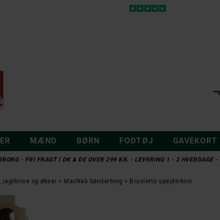
DER
MÆND
BØRN
FODTØJ
GAVEKORT
BORG - FRI FRAGT I DK & DE OVER 299 KR. - LEVERING 1 - 2 HVERDAGE
, jagtknive og økser
MacNab Sønderborg
Brusletto spejderkniv