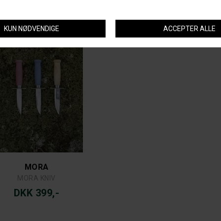
MORA
MORA KNIV
DKK 399,-