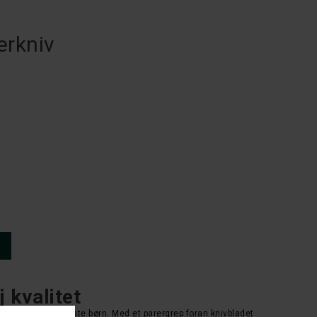
erkniv
j kvalitet
 ideel til de yngste børn. Med et parergrep foran knivbladet