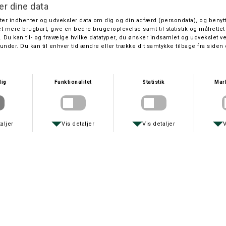
og et skaft, der passer til både sm
Knivbladet er skandinavisk lige sleb
Skaftet er lavet af lakeret træ, og 
Denne kniv er den nyeste version af
Den samlede længde er 18,4 cm
Længde på knivblad: 8,3 cm
Tykkelse på knivblad: 2 mm
Vægt: 43 gram
Spørg om varen
Tip en
MacNab anbefaler også