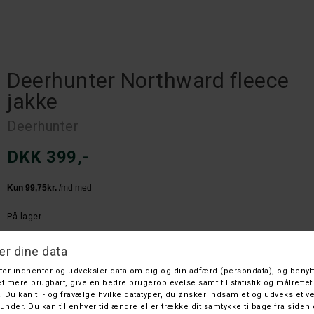
Deerhunter Northward fleece
jakke
Deerhunter
DKK 399,-
På lager
Leveringstid: 1 hverdage
Farve