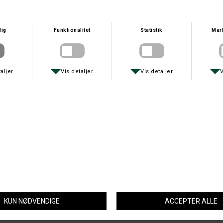
Størrelse
FLEECE JAKKE
Deerhunter Northward Fleece jakke er blød, behagelig og stilfuld og fås
i flere flotte farver med kontrast. Denne basisfleece fungerer både
som et praktisk mellemlag om vinteren, eller kan bæres som yderlag i
de varmere måneder. Fleecejakken supplerer den øvrige Northward-
serie bestående af jakke og vest, og er inspireret af det ikoniske
design og den robuste stil som den klassiske vatterede jakke har, og
kan kombineres på tværs af farverne. Med et strækbart fleecestof og
elastiske kanter på ærmerne og i bunden, er jakken både stilfuld og
komfortabel og en alsidig tilføjelse til enhver udendørs- eller
fritidsgarderobe.