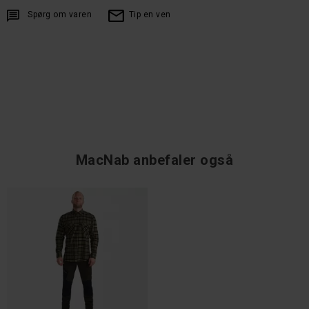
Spørg om varen
Tip en ven
MacNab anbefaler også