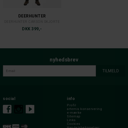
DEERHUNTER
DEERHUNTER CARSON SKJORTE
DKK 399,-
nyhedsbrev
social
info
Profil
artemis konservering
e-mærke
Sitemap
Links
Cookies
Handelsbetingelser