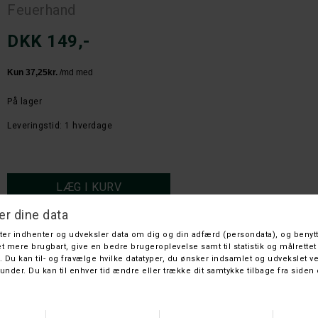
Feuerhand
DKK 149,-
På lager
Leveringstid: 1 hverdage
FEUERHAND 18650 LI-ION
genopladelige batterier
Batterier til Feuerhand Baby Special 276 LED Lantern
Opladning via USB-C tager 8-10 timer.
Giver 14-18 timers lys.