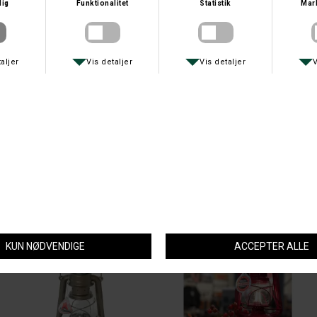
Spørg om varen
Tip en ven
MacNab anbefaler også