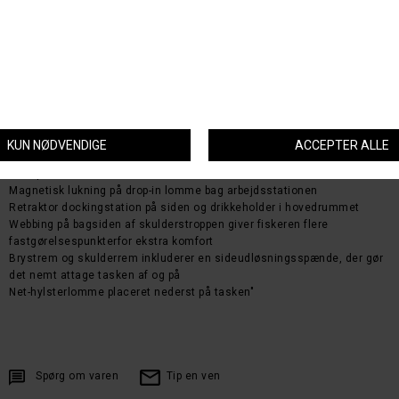
vandet.Headwaters Sling Pack er med sin robuste 630-Denier
konstruktion, en slidstærkkompressionsstøbt arbejdsstation. Praktisk
opbevaring af net og en magnetisklynlås for nem adgang til
fiskegrejerne.
Holdbart og vandafvisende 630 Denier High-Density OxfordNylon stof
med TPU belægning på forsiden og PU belægning på bagsiden
Belagte vandafvisende YKK Aquaguard lynlåse
Ambidekstrøs design giver en komfortabel bærerløsning til alle fiskere
Kompressionsstøbt arbejdsstation med fluepatch til nemt at skifte
fluer påvandet
Magnetisk lukning på drop-in lomme bag arbejdsstationen
Retraktor dockingstation på siden og drikkeholder i hovedrummet
Webbing på bagsiden af skulderstroppen giver fiskeren flere
fastgørelsespunkterfor ekstra komfort
Brystrem og skulderrem inkluderer en sideudløsningsspænde, der gør
det nemt attage tasken af og på
Net-hylsterlomme placeret nederst på tasken"
Spørg om varen
Tip en ven