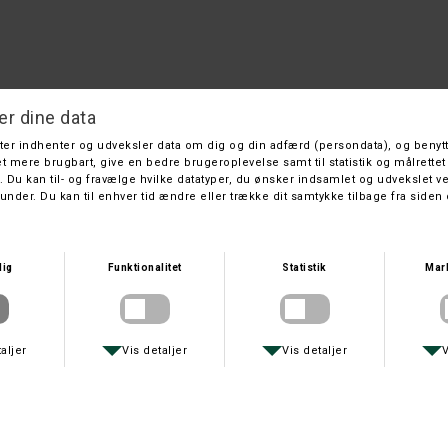
Simms Headwaters Slingpack
Simms
DKK 1.499,-
På lager
Leveringstid: 1 hverdage
Fisketaske - designet til at synkronisere med dine aktiviteter ved