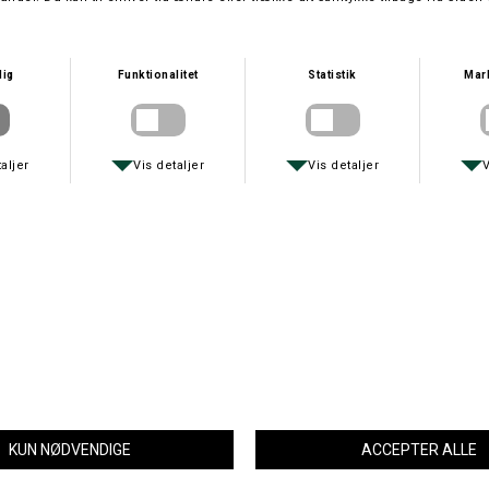
Størrelse
Struther Smock jakken giver mulighed for god bevægelsesfrihed. Den
er primært designet til jagt/skydning, men er velegnet til en række
naturaktiviteter. Struther Smock jakken er længere, end normalt, og
fuldt vandtæt og åndbar, derfor holder den dig komfortabel hele dagen.
90% polyester/10% nylon
Dropliner-membran
Polyesternetfor
3/4-længde giver forbedret dækning
Stor forlomme
2 x sidelommer med lynlås
Kvart lynlåslukning med vandtæt lynlås
Justerbar hætte, mærkefor
Delvis elastiske, justerbare manchetter