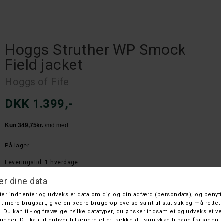
Hoggs Struther WP Smock
Field jacket
Hoggs of Fife
DKK 1.399,-
På lager
Leveringstid: 1 hverdage
Farve