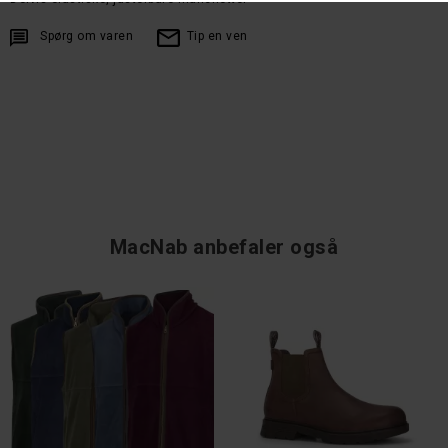
Spørg om varen
Tip en ven
MacNab anbefaler også