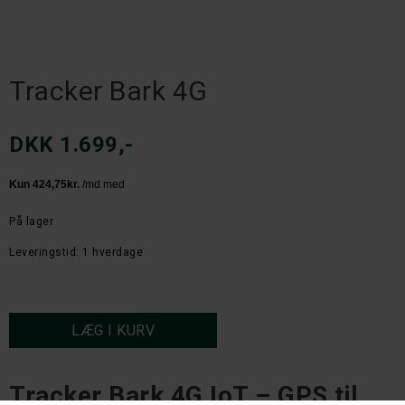
Tracker Bark 4G
DKK 1.699,-
På lager
Leveringstid: 1 hverdage
Tracker Bark 4G IoT – GPS til