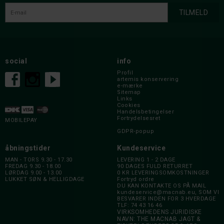
social
info
Profil
artemis konservering
e-mærke
Sitemap
Links
Cookies
Handelsbetingelser
Fortrydelsesret
MOBILEPAY
GDPR-popup
åbningstider
Kundeservice
MAN - TORS 9.30 - 17.30
LEVERING 1 - 2 DAGE
FREDAG 9.30 - 18.00
90 DAGES FULD RETURRET
LØRDAG 9.00 - 13.00
0 KR LEVERINGSOMKOSTNINGER
LUKKET SØN & HELLIGDAGE
Fortryd ordre
DU KAN KONTAKTE OS PÅ MAIL
kundeservice@macnab.eu
, SOM VI
BESVARER INDEN FOR 3 HVERDAGE
TLF: 74 43 16 46
VIRKSOMHEDENS JURIDISKE
NAVN: THE MACNAB JAGT &