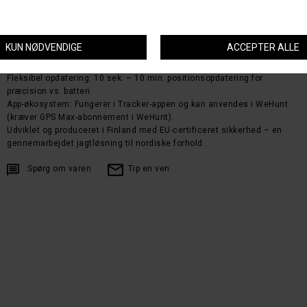
Bjeffe-indikator og standalarm: Få besked, når hunden giver hals eller
har stand.
Geofence: Sæt virtuelle hegn og modtag advarsel, hvis hunden forlader
zonen.
Robust og vandtæt: Testet til 1 m i 30 min – bygget til skov, regn og
mudder.
Fleksibel opdatering: 10 sek. – 10 min. positionsopdatering for
præcision vs. batteri.
App-økosystem: Fungerer i Tracker-appen og kan anvendes i WeHunt
(kræver GPS Max-abonnement i WeHunt).
Udviklet og produceret i Finland med EU-certificeret sikkerhed – en
gennemarbejdet jagtløsning til nordiske forhold.
Spørg om varen
Tip en ven