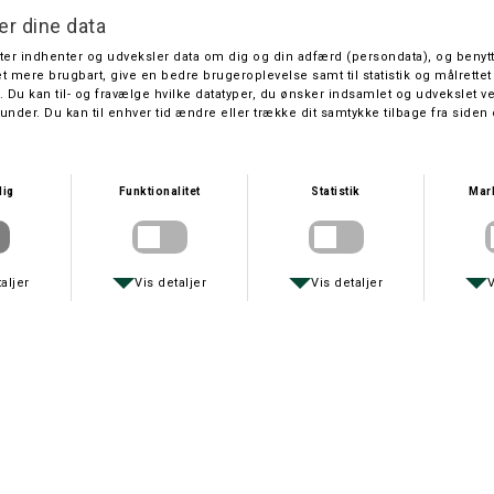
jagthunde med bjæffe-indikator,
standalarm og NB-IoT
Tracker Bark 4G IoT er en kompakt GPS-enhed til jagthunde, der
kombinerer 4G/LTE + NB-IoT dækning med præcis positionering og
smarte alarmer. Enheden vejer kun ca. 60 gram og måler 50 × 50 × 20
mm, så den kan sidde let og diskret på halsbånd, vest eller i samspil
med en VHF-halsbåndsløsning. Med bjeffe-indikator, stand-/pointing-
alarm og geofence får du overblik og sikkerhed i terrænet – uanset om
du driver jagt i skov, mose eller åbent land. Den er designet til
krævende jagtforhold, vand- og støvtæt og testet til at klare 1 meter
vand i 30 minutter. Opdateringsinterval kan sættes fra 10 sekunder til
10 minutter, så du kan balancere batteritid og sporingspræcision efter
behov. Op til 60 timers drift på én opladning (typisk 15–60 timer
afhængigt af opdateringsinterval
Tracker Bark er perfekt til jagthunden fordi:
Let og kompakt: 60 g – velegnet til alt fra unghunde til større
jagthunde.
4G + NB-IoT rækkevidde: Spor hunden i hele jagtområdet, også hvor
kasseskift og dækning varierer.