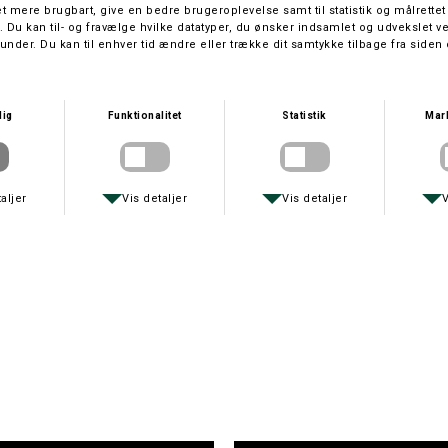
Størrelse
Undgå frosne fingre, når du er på jagt og få en mere vellykket tur med
Deerhunter Glomitts. Få hurtig adgang til aftrækkerfingeren uden at
fryse.
Detaljer i kontrastfarvet materiale
Forstærket i håndfladen og tommelfingeren med skridsikkert
materiale
Justerbare stropper og elastik ved håndleddet
Flip-top-design, der gør det muligt at ændre både hånd og
tommelfinger fra vante til fingerhandske
Magneter til at fastgøre flip-top-sektionerne, når de er åbne
Nem adgang til tommelfinger og aftrækkerfinger
Kompatibel med 8642 Excape-handsker med silikonegreb