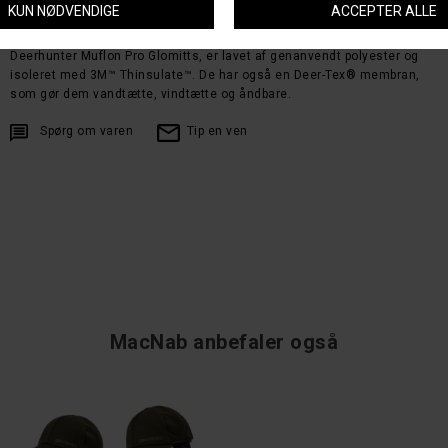
Velegnet til kvinder
Deerhunter Muflon Pro Glomitts, er lavet af genanvendt polyester og
isoleret med 3M™ Thinsulate™. De har også en Deer-Tex® membran,
som gør dem vandtætte, vindtætte og åndbare.
Spørg om varen
Tip en ven
MacNab anbefaler også