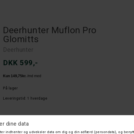
Deerhunter Muflon Pro
Glomitts
Deerhunter
DKK 599,-
På lager
Leveringstid: 1 hverdage
Farve