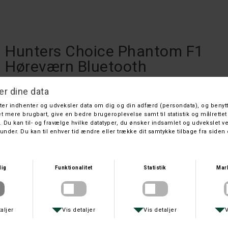
Hunters Choice Phantom F1
Høreværn Bluetooth
Hunters Choice
DKK 999,-
På lager
Leveringstid: 1 hverdage