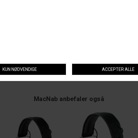
Kompakt høreværn med aktiv dæmpning og Bluetooth. Forstærker tale
og vigtige lyde, mens skud dæmpes effektivt. Justerbar hovedbøjle og
bløde ørepuder sikrer komfort – perfekt til jagt og skydning med
kommunikation.
Spørg om varen
Tip en ven
MacNab anbefaler også