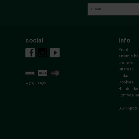
social
info
Profil
artemis ko
e-mærke
Sitemap
Links
Cookies
MOBILEPAY
Handelsbet
Fortrydels
GDPR-popu