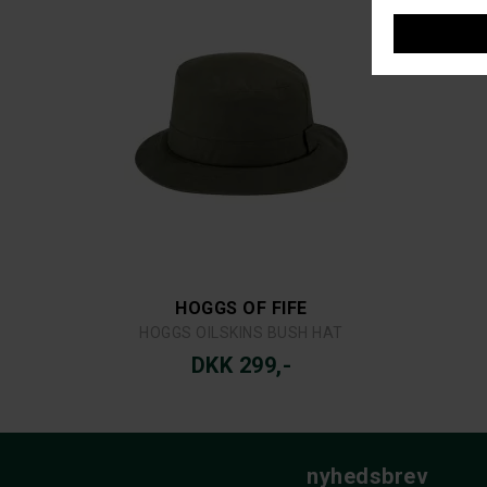
HOGGS OF FIFE
HOGGS OILSKINS BUSH HAT
DKK 299,-
nyhedsbrev