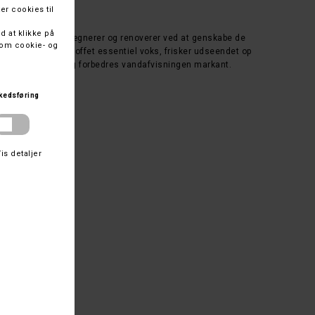
l oilskin genimprægnerer og renoverer ved at genskabe de
id. Den tilfører stoffet essentiel voks, frisker udseendet op
 sprækker – samtidig forbedres vandafvisningen markant.
 ven