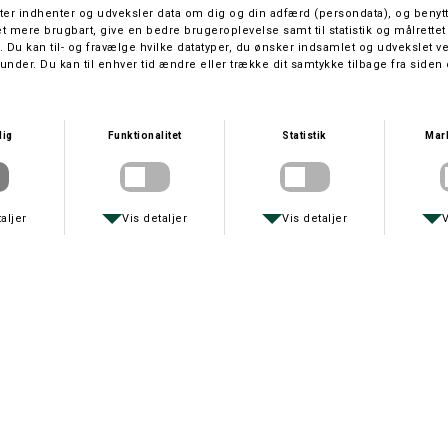
Oilskin pleje
Hoggs Professional imprægnering ti
nøgleelementer, som tørrer ud over t
og forhindrer, at tøjet udtørrer og
100 ml.
Spørg om varen
Tip en
MacNab anbefaler også