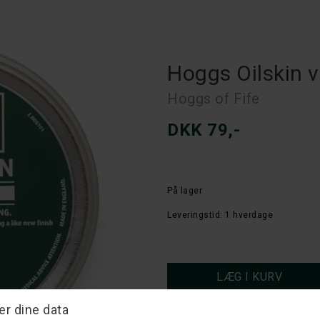
Hoggs Oilskin v
Hoggs of Fife
DKK 79,-
På lager
Leveringstid: 1 hverdage