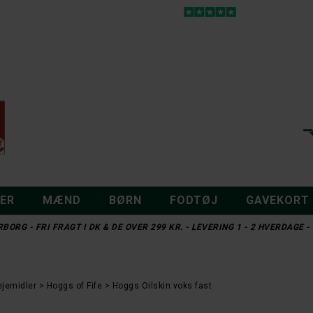
DER
MÆND
BØRN
FODTØJ
GAVEKORT
BORG - FRI FRAGT I DK & DE OVER 299 KR. - LEVERING 1 - 2 HVERDAGE
ejemidler
Hoggs of Fife
Hoggs Oilskin voks fast