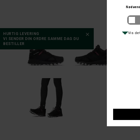
HURTIG LEVERING
VI SENDER DIN ORDRE SAMME DAG DU
BESTILLER