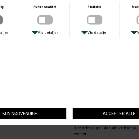
Columbia Peakfreak™ Hera Mid OutD
Columbia Sportswear Peakfreak™ Her
til kvinder, der ønsker komfort, sta
Den vandtætte OutDry™-membran hold
bevarer en god åndbarhed. Den mell
hvilket øger trygheden på ujævnt te
Den lette mellemsål sørger for eff
ydersålen giver et sikkert greb på b
pasform og kombinerer funktionalit
Kort sagt:
Vandtæt OutDry™-membran
Designet til kvinders pasform
Mellemhøjt skaft for ekstra ankel
Let og komfortabel med god stød
Sikkert greb på varieret underlag
Et stærkt valg til den aktive kvinde,
eventyr.