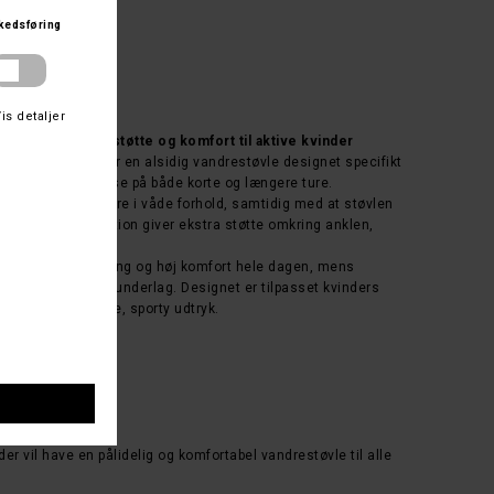
ry™ – vandtæt støtte og komfort til aktive kvinder
a Mid OutDry™ er en alsidig vandrestøvle designet specifikt
bilitet og beskyttelse på både korte og længere ture.
er fødderne tørre i våde forhold, samtidig med at støvlen
emhøje konstruktion giver ekstra støtte omkring anklen,
rræn.
ektiv stødabsorbering og høj komfort hele dagen, mens
åde våde og tørre underlag. Designet er tilpasset kvinders
et med et moderne, sporty udtryk.
støtte
absorbering
 der vil have en pålidelig og komfortabel vandrestøvle til alle