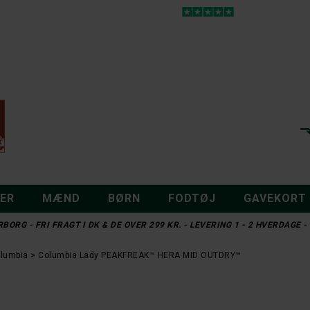
DER
MÆND
BØRN
FODTØJ
GAVEKORT
BORG - FRI FRAGT I DK & DE OVER 299 KR. - LEVERING 1 - 2 HVERDAGE
lumbia
Columbia Lady PEAKFREAK™ HERA MID OUTDRY™