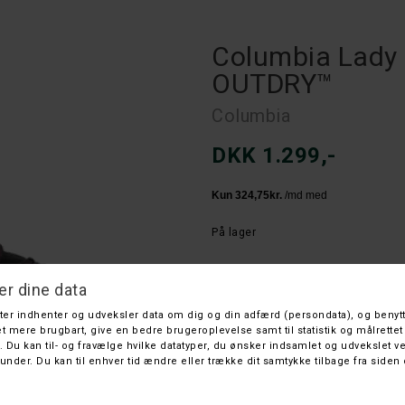
Columbia Lad
OUTDRY™
Columbia
DKK 1.299,-
På lager
Farve
Størrelse