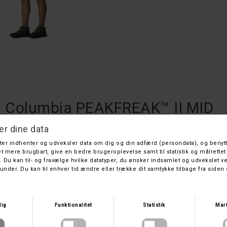
Columbia PEAKFREAK™ II MID
OUTDRY™
Columbia
DKK 1.299,-
På lager