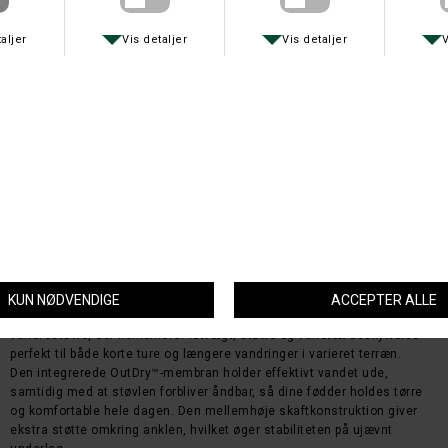
Farve
Størrelse
Columbia Peakfreak™ II Mid OutDry™ – stabil vandtæt komfort til alle
underlag
Columbia Sportswear Peakfreak™ II Mid OutDry™ er en alsidig
vandrestøvle, der kombinerer letvægt, støtte og vandtæt beskyttelse –
perfekt til både korte ture og længere vandringer i varieret terræn.
Den integrerede OutDry™-membran holder effektivt vandet ude,
samtidig med at støvlen forbliver åndbar, så dine fødder holdes tørre
og komfortable hele dagen. Den mellemhøje skaftkonstruktion giver
ekstra støtte omkring anklen, hvilket øger stabiliteten på ujævnt