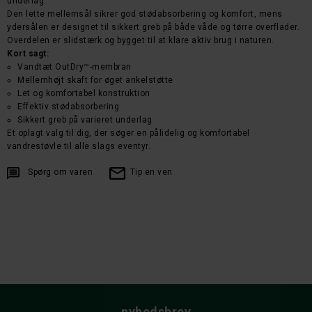
underlag.
Den lette mellemsål sikrer god stødabsorbering og komfort, mens
ydersålen er designet til sikkert greb på både våde og tørre overflader.
Overdelen er slidstærk og bygget til at klare aktiv brug i naturen.
Kort sagt:
Vandtæt OutDry™-membran
Mellemhøjt skaft for øget ankelstøtte
Let og komfortabel konstruktion
Effektiv stødabsorbering
Sikkert greb på varieret underlag
Et oplagt valg til dig, der søger en pålidelig og komfortabel
vandrestøvle til alle slags eventyr.
Spørg om varen
Tip en ven
nyhedsbrev