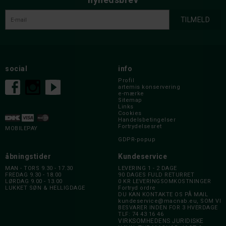
social
info
Profil
artemis konservering
e-mærke
Sitemap
Links
Cookies
Handelsbetingelser
Fortrydelsesret
MOBILEPAY
GDPR-popup
åbningstider
Kundeservice
MAN - TORS 9.30 - 17.30
LEVERING 1 - 2 DAGE
FREDAG 9.30 - 18.00
90 DAGES FULD RETURRET
LØRDAG 9.00 - 13.00
0 KR LEVERINGSOMKOSTNINGER
LUKKET SØN & HELLIGDAGE
Fortryd ordre
DU KAN KONTAKTE OS PÅ MAIL
kundeservice@macnab.eu
, SOM VI
BESVARER INDEN FOR 3 HVERDAGE
TLF: 74 43 16 46
VIRKSOMHEDENS JURIDISKE