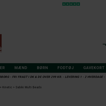
DER
MÆND
BØRN
FODTØJ
GAVEKORT
BORG - FRI FRAGT I DK & DE OVER 299 KR. - LEVERING 1 - 2 HVERDAGE
Kinetic
Sabiki Multi Beads