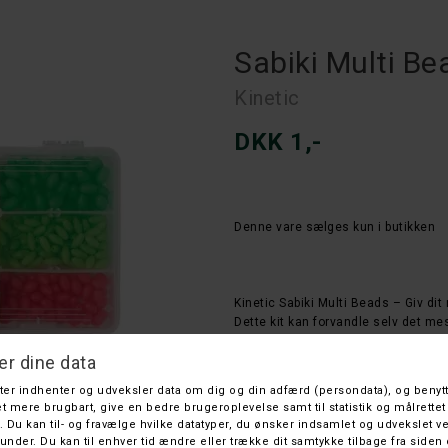
Sabiki Multi Be
Kinetic
DKK 1,-
Denne vare sælges kun i butikken
Kinetic Sabiki Multi Beads – Giv dit r
Dette kit kan forvandle selv det me
præsentation i vandet. Med 8 flotte 
og øge chancen for flere hug.
1. stk
Sabiki Multi-Perlen