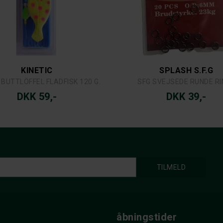
KINETIC
SPLASH S.F.G
 BUTTLÖFFEL FLADFISK 120 G.
SFG SVEJSEDE RUNDE RI
DKK 59,-
DKK 39,-
åbningstider