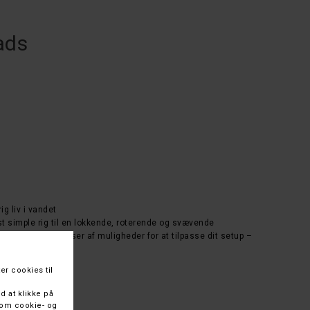
ads
ig liv i vandet
st simple rig til en lokkende, roterende og svævende
farver får du masser af muligheder for at tilpasse dit setup –