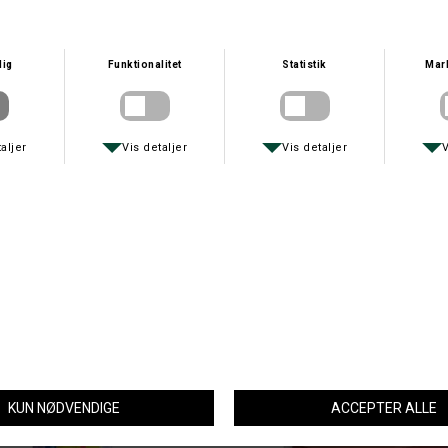
Spørg om varen
Tip en
MacNab anbefaler også