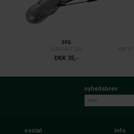
SFG
SURFCAST LOD
KINETIC
DKK 35,-
nyhedsbrev
social
info