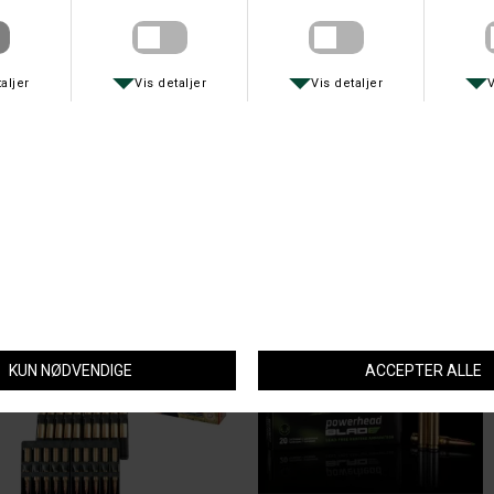
Spørg om varen
Tip en ven
MacNab anbefaler også