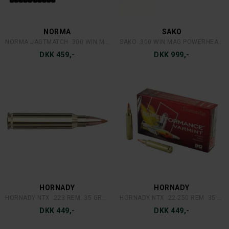
NORMA
SAKO
NORMA JAGTMATCH .300 WIN.MAG. 9,7G
SAKO .300 WIN MAG POWERHEAD BLADE 11 G. 20 STK.
DKK 459,-
DKK 999,-
HORNADY
HORNADY
HORNADY NTX .223 REM. 35 GRAINS/2,27 GRAM
HORNADY NTX .22-250 REM. 35 GRAINS/2,27 GRAM
DKK 449,-
DKK 449,-