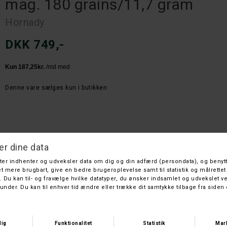
mag. 180 grains/11,7 gram
Hornady
DKK 749,-
Denne vare sælges kun i butikken
300 Win Mag 180 gr. CX®
Outfitter®
– stol på Outfitter®‑ammunition til din jagt. Med korrosionsbestandige,
nikkelbelagte hylstre, der er vandtæt forseglede, og den præcise og
robuste CX™‑kugle, er Outfitter® udviklet til at levere maksimal
ydeevne under selv de hårdeste forhold.