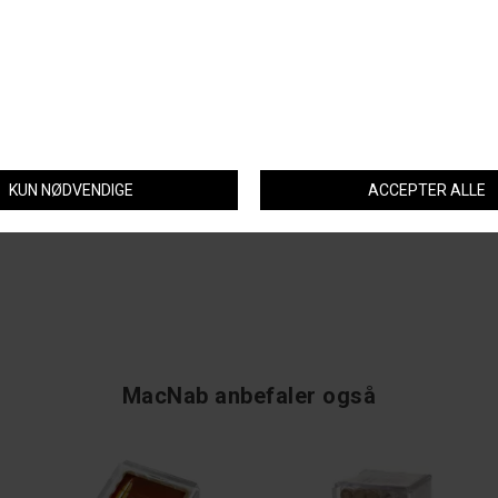
Perfekt til:
Ræv, krager og andet varmint
Præcisionsskydning
Skytter, der ønsker blyfri ammunition
Spørg om varen
Tip en ven
MacNab anbefaler også