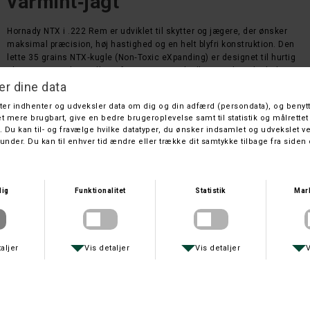
varmint‑jagt
Hornady NTX i .222 Rem er udviklet til skytter og jægere, der ønsker
maksimal præcision, høj hastighed og en helt blyfri konstruktion. Den
lette 35 grains NTX‑kugle (Non‑Toxic eXpanding) er designet til hurtig
ekspansion og kontrolleret fragmentering, hvilket gør den ideel til
varmint‑jagt og præcisionsskydning på længere afstande.
Den lave kuglevægt giver en meget flad kuglebane, imponerende
hastighed og minimal rekyl – perfekt til dig, der vil have en effektiv og
miljøvenlig patron uden at gå på kompromis med ydeevnen.
Hvorfor vælge Hornady NTX .222 Rem?
Blyfri NTX‑kugle – miljøvenlig og designet til hurtig, kontrolleret
ekspansion
35 grains / 2,27 g – let projektil med høj hastighed og flad bane
Ideel til varmint‑jagt – effektiv energiudnyttelse og præcis
terminalvirkning
Lav rekyl – perfekt til hurtige opfølgende skud og
præcisionsskydning
Hornady‑kvalitet – ensartede hylstre, stabil krudtladning og høj
pålidelighed