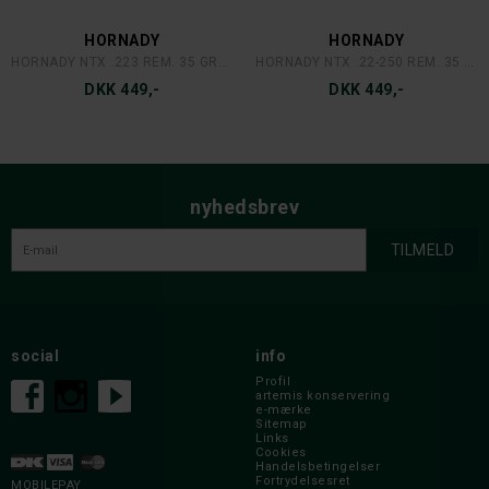
HORNADY
HORNADY
HORNADY NTX .223 REM. 35 GRAINS/2,27 GRAM
HORNADY NTX .22-250 REM. 35 GRAINS/2,27 GRAM
DKK 449,-
DKK 449,-
nyhedsbrev
social
info
Profil
artemis konservering
e-mærke
Sitemap
Links
Cookies
Handelsbetingelser
Fortrydelsesret
MOBILEPAY