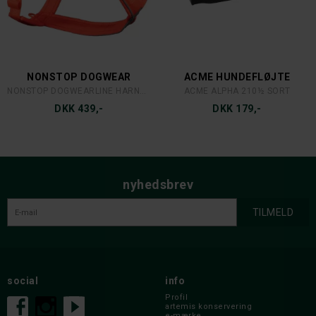
NONSTOP DOGWEAR
ACME HUNDEFLØJTE
NONSTOP DOGWEARLINE HARNESS 5.0
ACME ALPHA 210½ SORT
DKK 439,-
DKK 179,-
nyhedsbrev
social
info
Profil
artemis konservering
e-mærke