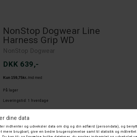
NonStop Dogwear Line
Harness Grip WD
NonStop Dogwear
DKK 639,-
På lager
Leveringstid: 1 hverdage
Farve