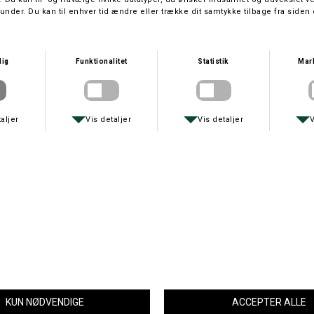
Størrelse
Non‑Stop Line Harness Grip WD er en ergonomisk sele til
arbejdshunde, designet til at opfylde kravene ved sporarbejde, træning
og operative opgaver.
Non‑Stop Line Harness Grip WD – Ergonomisk arbejdshundesele til
spor, træning og professionelt brugNon‑Stop Line Harness Grip WD er
udviklet til hundeførere, der stiller høje krav til udstyr til arbejdshunde,
sporarbejde og taktiske opgaver. Selen er ergonomisk designet for at
give hunden maksimal bevægelsesfrihed, samtidig med at den
fordeler trykket jævnt over kroppen for optimal komfort – selv under
krævende arbejdsforhold.
Med sit robuste design, stærke materialer og praktiske håndtag giver
Line Harness Grip WD fuld kontrol i situationer, hvor præcision og