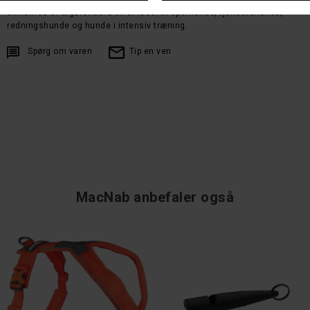
sikkerhed er afgørende. Den er ideel til sporhunde, tjenestehunde,
redningshunde og hunde i intensiv træning.
Spørg om varen
Tip en ven
MacNab anbefaler også