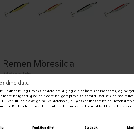
Remen Möresilda
Møresilda
DKK 39,-
På lager