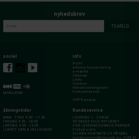
nyhedsbrev
social
info
Profil
artemis konservering
e-mærke
Sitemap
Links
Cookies
Handelsbetingelser
Fortrydelsesret
MOBILEPAY
GDPR-popup
åbningstider
Kundeservice
MAN - TORS 9.30 - 17.30
LEVERING 1 - 2 DAGE
FREDAG 9.30 - 18.00
90 DAGES FULD RETURRET
LØRDAG 9.00 - 13.00
0 KR LEVERINGSOMKOSTNINGER
LUKKET SØN & HELLIGDAGE
Fortryd ordre
DU KAN KONTAKTE OS PÅ MAIL
kundeservice@macnab.eu
, SOM VI