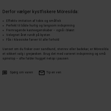
Derfor vælger kystfiskere Möresilda:
Effektiv imitation af tobis og småfisk
Perfekt til både hurtig og langsom indspinning
Fremragende kasteegenskaber – også i blæst
Velegnet året rundt på kysten
Fås i klassiske farver til alle forhold
Uanset om du fisker over sandbund, stenrev eller badekar, er Möresilda
et sikkert valg i grejæsken. Brug det med varieret indspinning og små
spinstop – ofte falder hugget netop i pausen.
Spørg om varen
Tip en ven