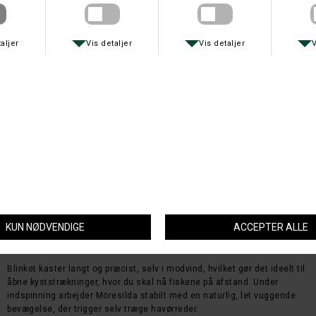
Farve
Størrelse
Möresilda blink er et af de mest ikoniske blink til kystfiskeri efter
havørred – og med god grund.
Den klassiske, slanke form giver en livlig og lokkende gang i vandet,
som imiterer en såret tobis eller lille byttefisk – præcis det, havørreden
er på jagt efter langs de danske kyster.
Blinket kaster langt og præcist, selv i modvind, hvilket gør det ideelt til
åbne kyststrækninger, hvor du skal nå fiskene på afstand. Under
indspinning arbejder Möresilda stabilt med en naturlig, let vuggende
bevægelse, der trigger selv træge havørreder.