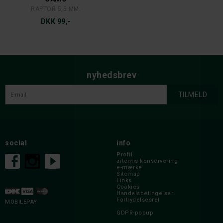
RAPTOR 5,5 MM.
DKK 99,-
nyhedsbrev
social
info
Profil
artemis konservering
e-mærke
Sitemap
Links
Cookies
Handelsbetingelser
Fortrydelsesret
MOBILEPAY
GDPR-popup