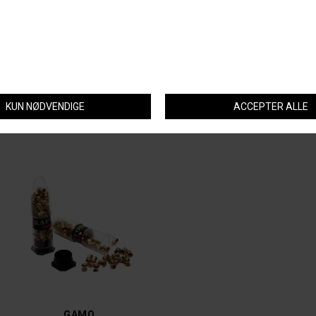
MacNab anbefaler også
GAMO