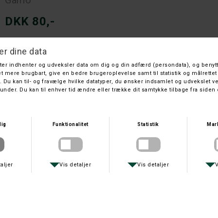
Gamo
DKK 80,-
På lager
Leveringstid: 1 hverdage
Gamo Rocket bly/stål kerneVægt: 0,940 gramKal; 5,5 mm (.22)Antal
hagl i æsken 100 stk.
Sendes kun i våbentransport husk at vælge dette under fragtmetode.
Spørg om varen
Tip en ven