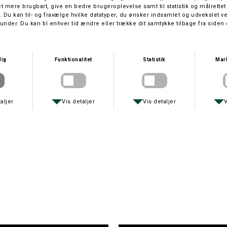
Peltor
DKK 1.299,-
På lager
Leveringstid: 1 hverdage
Peltor høreværn. SportTac er specielt udviklet til jægere og
sportsskytter, som skal bruge Peltor høreværn over længere
perioder.
Peltor Jagthøreværn
Peltor SportTac elektronisk høreværn. SportTac er specielt udviklet til
jægere og sportsskytter, som skal bruge høreværnet over længere
perioder. Den digitale elektronik i SportTac reagerer med lynets
hastighed og giver samtidig en naturtro retningsfornemmelse.