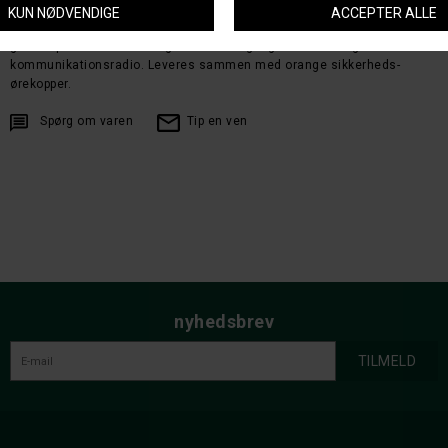
SportTac's fremragende komfort ligger ikke mindst i
dæmpningspudernes facon og design, men også i en vægt på kun 318
gram. SportTac har naturligvis audioindgang for tilslutning af
kommunikationsradio. Leveres sammen med orange sikkerheds-
ørekopper.
Spørg om varen
Tip en ven
nyhedsbrev