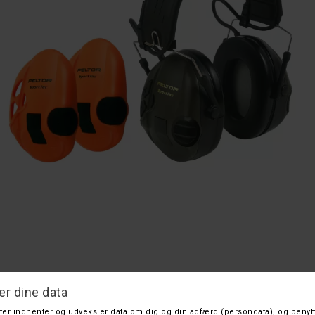
Peltor SportTac