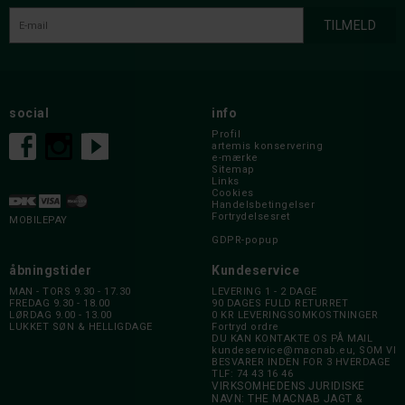
social
info
Profil
artemis konservering
e-mærke
Sitemap
Links
Cookies
Handelsbetingelser
Fortrydelsesret
MOBILEPAY
GDPR-popup
åbningstider
Kundeservice
MAN - TORS 9.30 - 17.30
LEVERING 1 - 2 DAGE
FREDAG 9.30 - 18.00
90 DAGES FULD RETURRET
LØRDAG 9.00 - 13.00
0 KR LEVERINGSOMKOSTNINGER
LUKKET SØN & HELLIGDAGE
Fortryd ordre
DU KAN KONTAKTE OS PÅ MAIL
kundeservice@macnab.eu
, SOM VI
BESVARER INDEN FOR 3 HVERDAGE
TLF: 74 43 16 46
VIRKSOMHEDENS JURIDISKE
NAVN: THE MACNAB JAGT &