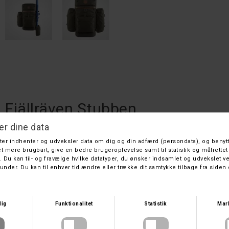
Fjällräven Stubben
Fjällräven
DKK 2.299,-
DKK 1.799,-
På lager
Leveringstid: 1 hverdage