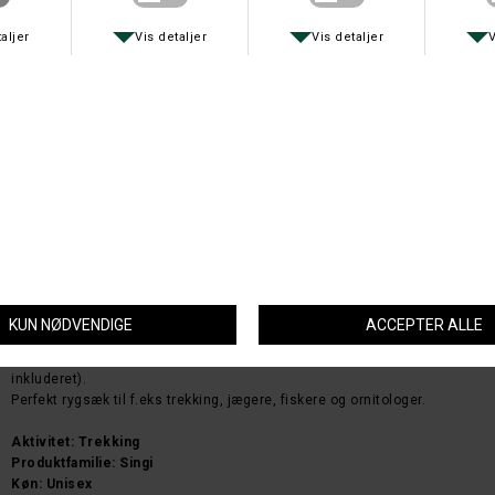
Dagtursrygsæk med indbygget ramme, som både gør den skøn at bære
og sidde på.
Perfekt rygsæk til f.eks trekking, jægere, fiskere
og ornitologer
Fjällräven Singi Stubben rygsæk er en holdbar rygsæk med indbygget
ramme, så du kan sidde ned og nyde dine omgivelser. Det store rum i
Fjällräven Singi Stubben rygsæk har en snelås men kan også tilgås via
en lynlås foran. Ny version med bæredygtigt stof ? Fjällrävens
slidstærke G-1000 HeavyDuty Eco.
G-1000 HeavyDuty Eco S med forstærket, vandtæt bund i nylon. Lomme
foroven plus indbygget sædepude og omslag i orange sikkerhedsfarve.
Adgang til hovedrummet både ovenfra eller via en lynlås foran. Remme
til fastgøring af ekstra udstyr. Kan udvides med Singi Side Pocket (ikke
inkluderet).
Perfekt rygsæk til f.eks trekking, jægere, fiskere og ornitologer.
Aktivitet: Trekking
Produktfamilie: Singi
Køn: Unisex