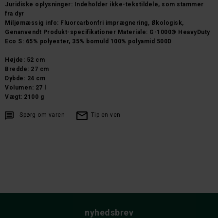
Juridiske oplysninger: Indeholder ikke-tekstildele, som stammer
fra dyr
Miljømæssig info: Fluorcarbonfri imprægnering, Økologisk,
Genanvendt Produkt-specifikationer Materiale: G-1000® HeavyDuty
Eco S: 65% polyester, 35% bomuld 100% polyamid 500D
Højde: 52 cm
Bredde: 27 cm
Dybde: 24 cm
Volumen: 27 l
Vægt: 2100 g
Spørg om varen
Tip en ven
nyhedsbrev