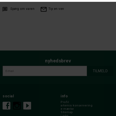
Spørg om varen
Tip en ven
nyhedsbrev
social
info
Profil
artemis konservering
e-mærke
Sitemap
Links