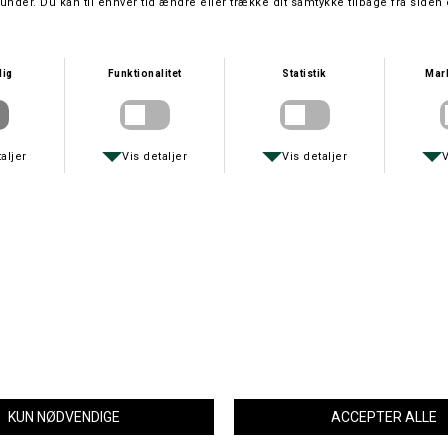
SAKO
DKK 699,-
På lager
Leveringstid: 1 hverdage
Blyfri jagtammunition fra Sako.
Kaliber .30-06.
Sako Powerhead II 11,7 gram er ladet med blyfri Barnes TTSX kugle.
20 patroner pr. æske
Sendes kun i våbentransport husk at vælge dette under fragtmetode.