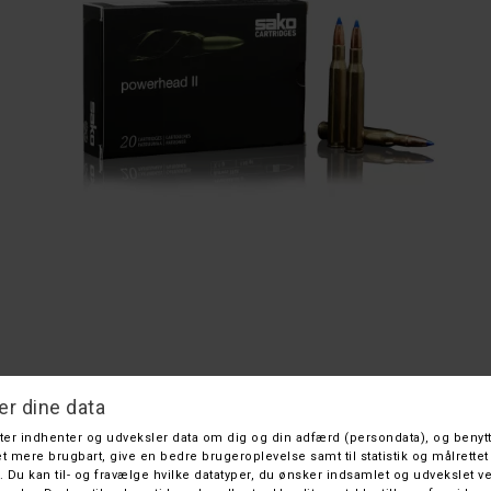
Sako .30-06 Powerhead II 11,7